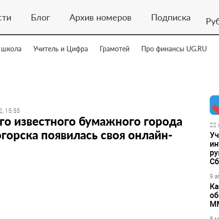
сти
Блог
Архив номеров
Подписка
Ру
 школа
Учитель и Цифра
Грамотей
Про финансы UG.RU
2, 15:55
го известного бумажного города
22 
горска появилась своя онлайн-
Уч
ин
ру
Сб
9 а
Ка
об
М