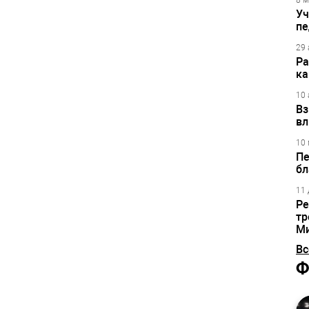
8 м
Уч
пе
29 
Ра
ка
10 
Вз
вл
10 
Пе
бл
11 
Ре
тр
М
Вс
Ф