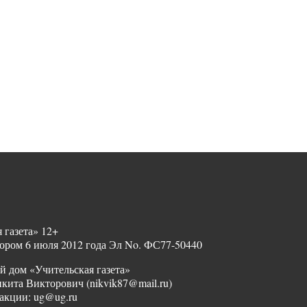
 газета» 12+
ором 6 июля 2012 года Эл No. ФС77-50440
й дом «Учительская газета»
ита Викторович (nikvik87@mail.ru)
акции: ug@ug.ru