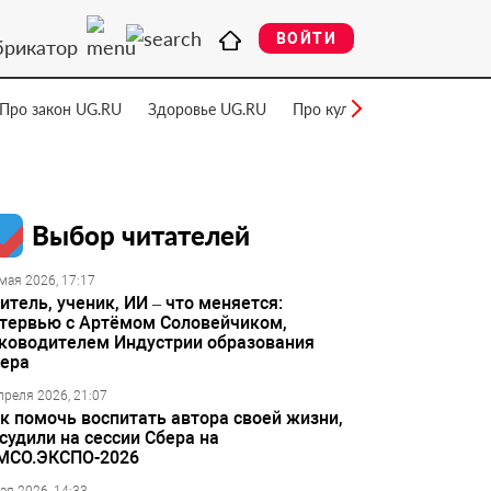
ВОЙТИ
брикатор
Про закон UG.RU
Здоровье UG.RU
Про культуру UG.RU
Нау
Выбор читателей
мая 2026, 17:17
итель, ученик, ИИ – что меняется:
тервью с Артёмом Соловейчиком,
ководителем Индустрии образования
ера
преля 2026, 21:07
к помочь воспитать автора своей жизни,
судили на сессии Сбера на
МСО.ЭКСПО-2026