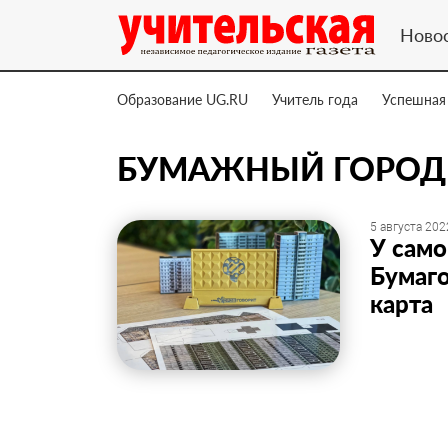
Ново
Образование UG.RU
Учитель года
Успешная
БУМАЖНЫЙ ГОРОД
5 августа 202
У само
Бумаго
карта