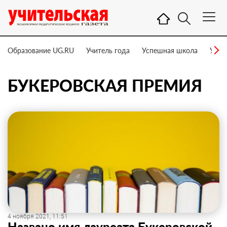
Образование UG.RU
Учитель года
Успешная школа
Учит
БУКЕРОВСКАЯ ПРЕМИЯ
4 ноября 2021, 11:51
Названо имя лауреата Букеровской