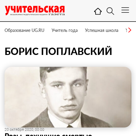
Образование UG.RU
Учитель года
Успешная школа
Учит
БОРИС ПОПЛАВСКИЙ
20 октября 2020, 00:00
Розы, пахнущие смертью