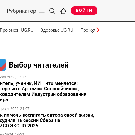
Рубрикатор
ВОЙТИ
Про закон UG.RU
Здоровье UG.RU
Про культуру UG.RU
Нау
Выбор читателей
мая 2026, 17:17
итель, ученик, ИИ – что меняется:
тервью с Артёмом Соловейчиком,
ководителем Индустрии образования
ера
преля 2026, 21:07
к помочь воспитать автора своей жизни,
судили на сессии Сбера на
МСО.ЭКСПО-2026