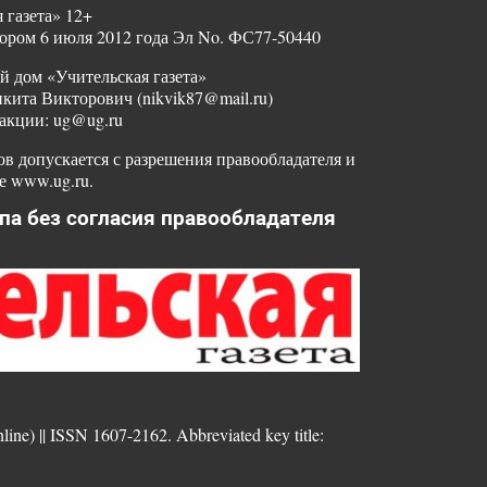
 газета» 12+
ором 6 июля 2012 года Эл No. ФС77-50440
й дом «Учительская газета»
ита Викторович (nikvik87@mail.ru)
акции: ug@ug.ru
в допускается с разрешения правообладателя и
е www.ug.ru.
па без согласия правообладателя
nline) || ISSN 1607-2162. Abbreviated key title: