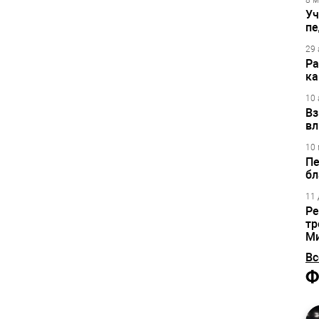
8 м
Уч
пе
29 
Ра
ка
10 
Вз
вл
10 
Пе
бл
11 
Ре
тр
М
Вс
Ф