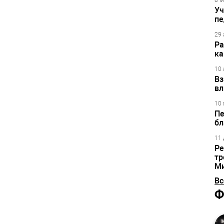
8 м
Уч
пе
29 
Ра
ка
10 
Вз
вл
10 
Пе
бл
11 
Ре
тр
М
Вс
Ф