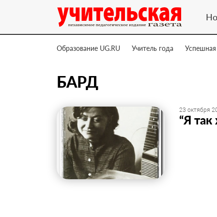
Но
Образование UG.RU
Учитель года
Успешная
БАРД
23 октября 20
“Я так 