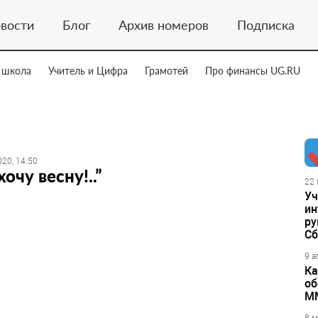
вости
Блог
Архив номеров
Подписка
 школа
Учитель и Цифра
Грамотей
Про финансы UG.RU
20, 14:50
хочу весну!..”
22 
Уч
ин
ру
Сб
9 а
Ка
об
М