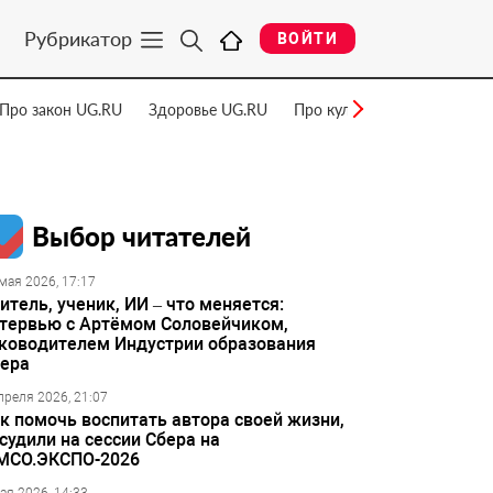
Рубрикатор
ВОЙТИ
Про закон UG.RU
Здоровье UG.RU
Про культуру UG.RU
Нау
Выбор читателей
мая 2026, 17:17
итель, ученик, ИИ – что меняется:
тервью с Артёмом Соловейчиком,
ководителем Индустрии образования
ера
преля 2026, 21:07
к помочь воспитать автора своей жизни,
судили на сессии Сбера на
МСО.ЭКСПО-2026