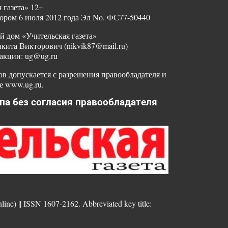
 газета» 12+
ором 6 июля 2012 года Эл No. ФС77-50440
й дом «Учительская газета»
ита Викторович (nikvik87@mail.ru)
акции: ug@ug.ru
в допускается с разрешения правообладателя и
е www.ug.ru.
па без согласия правообладателя
nline) || ISSN 1607-2162. Abbreviated key title: