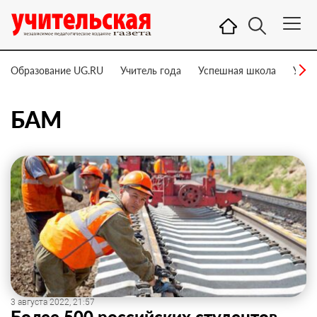
Образование UG.RU
Учитель года
Успешная школа
Учит
БАМ
3 августа 2022, 21:57
Более 500 российских студентов