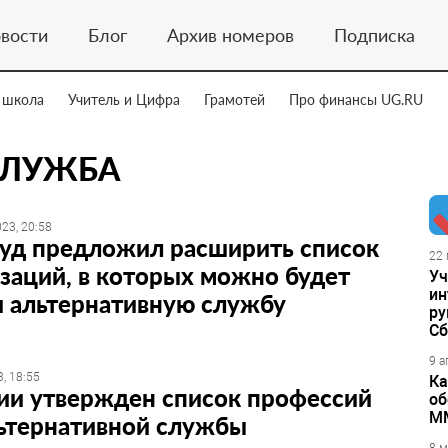
вости
Блог
Архив номеров
Подписка
 школа
Учитель и Цифра
Грамотей
Про финансы UG.RU
СЛУЖБА
23, 20:58
уд предложил расширить список
22 
заций, в которых можно будет
Уч
ин
и альтернативную службу
ру
Сб
9 а
, 18:55
Ка
ии утвержден список профессий
об
М
льтернативной службы