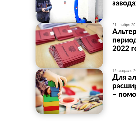
завода
21 ноября 20
Альтер
период
2022 г
15 февраля 2
Для а
расшир
– пом