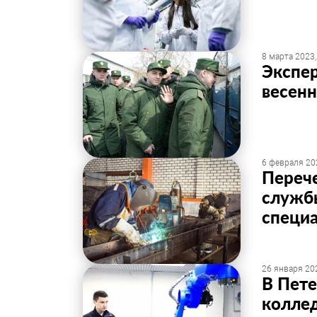
8 марта 2023,
Экспер
весенн
6 февраля 20
Перече
служб
специ
26 января 202
В Пет
коллед