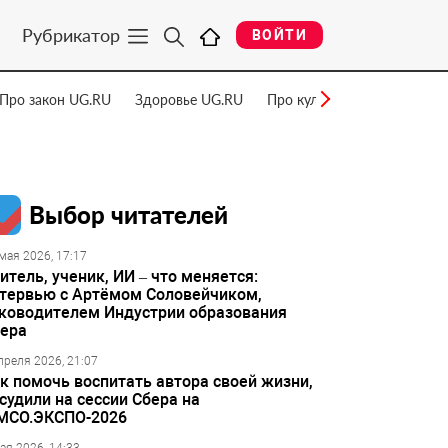
Рубрикатор
ВОЙТИ
Про закон UG.RU
Здоровье UG.RU
Про культуру UG.RU
Нау
Выбор читателей
мая 2026, 17:17
итель, ученик, ИИ – что меняется:
тервью с Артёмом Соловейчиком,
ководителем Индустрии образования
ера
преля 2026, 21:07
к помочь воспитать автора своей жизни,
судили на сессии Сбера на
МСО.ЭКСПО-2026