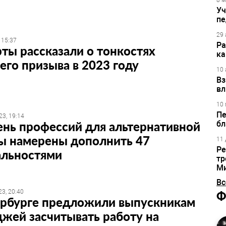
8 м
Уч
пе
29 
 15:37
Ра
ты рассказали о тонкостях
ка
его призыва в 2023 году
10 
Вз
вл
10 
Пе
23, 19:14
нь профессий для альтернативной
бл
ы намерены дополнить 47
11 
Ре
альностями
тр
М
Вс
3, 20:40
Ф
ербурге предложили выпускникам
жей засчитывать работу на