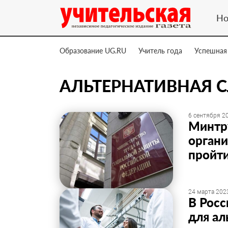
Но
Образование UG.RU
Учитель года
Успешная
АЛЬТЕРНАТИВНАЯ 
6 сентября 20
Минтр
органи
пройт
24 марта 2023
В Росс
для а