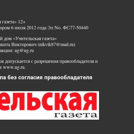
 газета» 12+
ором 6 июля 2012 года Эл No. ФС77-50440
й дом «Учительская газета»
ита Викторович (nikvik87@mail.ru)
акции: ug@ug.ru
в допускается с разрешения правообладателя и
е www.ug.ru.
па без согласия правообладателя