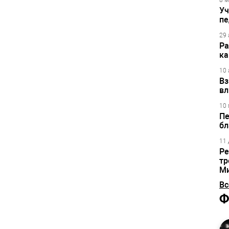
8 м
Уч
пе
29 
Ра
ка
10 
Вз
вл
10 
Пе
бл
11 
Ре
тр
М
Вс
Ф