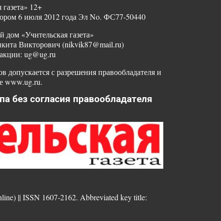
 газета» 12+
ором 6 июля 2012 года Эл No. ФС77-50440
й дом «Учительская газета»
ита Викторович (nikvik87@mail.ru)
акции: ug@ug.ru
в допускается с разрешения правообладателя и
е www.ug.ru.
па без согласия правообладателя
nline) || ISSN 1607-2162. Abbreviated key title: