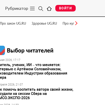
Рубрикатор
ВОЙТИ
Про закон UG.RU
Здоровье UG.RU
Про культуру UG.RU
Нау
Выбор читателей
мая 2026, 17:17
итель, ученик, ИИ – что меняется:
тервью с Артёмом Соловейчиком,
ководителем Индустрии образования
ера
преля 2026, 21:07
к помочь воспитать автора своей жизни,
судили на сессии Сбера на
МСО.ЭКСПО-2026