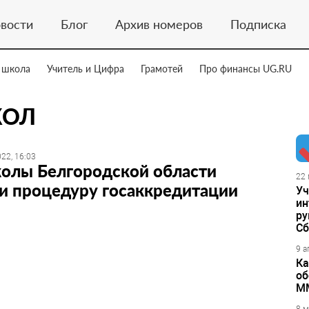
вости
Блог
Архив номеров
Подписка
 школа
Учитель и Цифра
Грамотей
Про финансы UG.RU
КОЛ
22, 16:03
колы Белгородской области
22 
и процедуру госаккредитации
Уч
ин
ру
Сб
9 а
Ка
об
М