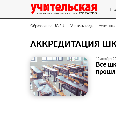
Но
Образование UG.RU
Учитель года
Успешная
АККРЕДИТАЦИЯ Ш
17 декабря 20
Все ш
прошл