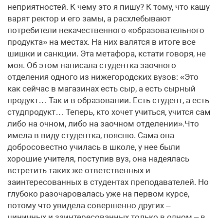
неприятностей. К чему это я пишу? К тому, что кашу
варят ректор и его замы, а расхлебывают
потребители некачественного «образовательного
продукта» на местах. На них валятся в итоге все
шишки и санкции. Эта метафора, кстати говоря, не
моя. Об этом написала студентка заочного
отделения одного из нижегородских вузов: «Это
как сейчас в магазинах есть сыр, а есть сырный
продукт… Так и в образовании. Есть студент, а есть
студпродукт… Теперь, кто хочет учиться, учится сам
либо на очном, либо на заочном отделении».Что
имела в виду студентка, поясню. Сама она
добросовестно училась в школе, у нее были
хорошие учителя, поступив вуз, она надеялась
встретить таких же ответственных и
заинтересованных в студентах преподавателей. Но
глубоко разочаровалась уже на первом курсе,
потому что увидела совершенно других –
циничных и заинтересованных только в одном – в