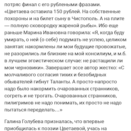
потряс финал с его рублеными фразами.
«Цветаева оставила 150 рублей. На собственные
похороны и на билет сыну в Чистополь. А на плите
— полную сковородку жареной рыбы». Ибо еще
раньше Марина Ивановна говорила: «Я, когда буду
умирать, о ней (о себе) подумать не успею, целиком
занятая: накормлены ли мои будущие провожатые,
не разорились ли близкие на мой консилиум, и м.б.
в лучшем эгоистическом случае: не растащили ли
мои черновики». Завершает эссе автор жестко: «С
молчаливого согласия тихих и безобидных
обывателей гибнут Таланты. А просто-напросто
надо было накормить очарованных странников,
согреть и не трогать. Очарованных странников,
пилигримов не надо понимать, их просто не надо
пытаться переделать…»
Галина Голубева призналась, что впервые
приобщилась к поэзии Цветаевой, учась на