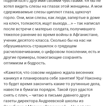
поделиться с другими своими чувствами. «Я бы не
хотел видеть слезы на глазах этой женщины. А мои
сдерживаемые слезы щиплют глаза, щекочут
горло. Они, мои слезы, как люди, запертые в доме
на ключ, толкаются, ищут выхода…» – так написал
после встречи с матерью солдата, получившего
тяжелое ранение во время войны в Афганистане,
ученик десятого класса. Сколько бы на нас ни
обрушивалось страшилок о грядущем
расчеловечивании, о цифровом поколении, есть и
другие примеры, помогающие сохранять
оптимизм и бодрость.
«Кажется, что совсем недавно ждала весенних
каникул и планировала себе занятия! Ура! Наконец-
то будет время закончить какие-то рутинные дела,
навести в бумагах порядок. Такой груз удастся
снять с плеч, – читаю в письме давнего друга
газеты директора Андреевской школы из