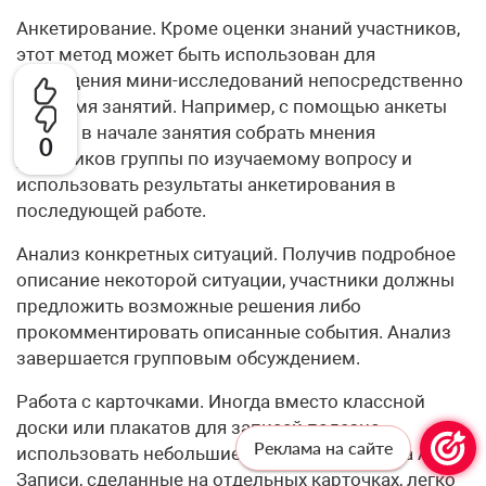
Анкетирование. Кроме оценки знаний участников,
этот метод может быть использован для
проведения мини-исследований непосредственно
во время занятий. Например, с помощью анкеты
можно в начале занятия собрать мнения
0
участников группы по изучаемому вопросу и
использовать результаты анкетирования в
последующей работе.
Анализ конкретных ситуаций. Получив подробное
описание некоторой ситуации, участники должны
предложить возможные решения либо
прокомментировать описанные события. Анализ
завершается групповым обсуждением.
Работа с карточками. Иногда вместо классной
доски или плакатов для записей полезно
Реклама на сайте
использовать небольшие карточки (формата А4).
Записи, сделанные на отдельных карточках, легко