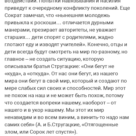
воздействий. Попытки навязывания и насилия
приведут к очередному конфликту поколений. Еще
Сократ замечал, что «нынешняя молодежь
привыкла к роскоши… отличается дурными
манерами, презирает авторитеты, не уважает
старших… дети спорят с родителями, жадно
глотают еду и изводят учителей». Конечно, отцы и
дети всегда будут смотреть на мир по-разному, но
главное – не создать ситуацию, которую
описывали братья Стругацкие: «Они бегут не
«куда», а «откуда». От нас они бегут, из нашего
мира они бегут в свой мир, который и создают по
мере слабых сил своих и способностей. Мир этот
не похож на наш и не может быть похож, потому
что создается вопреки нашему, наоборот – от
нашего и в укор нашему. Мы этот их мир
ненавидим и во всем виним, а винить-то надо нам
самих себя» (А. и Б.Стругацкие, «Отягощенные
злом, или Сорок лет спустя»).