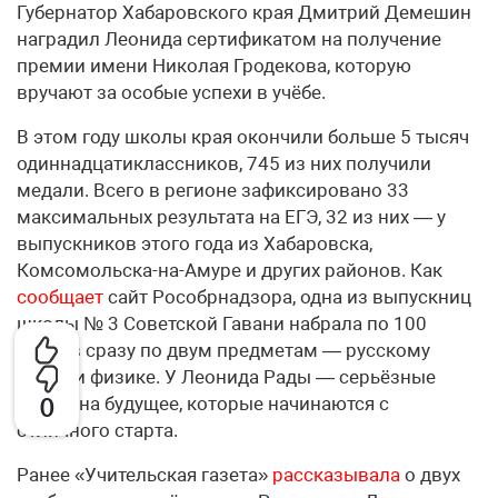
Губернатор Хабаровского края Дмитрий Демешин
наградил Леонида сертификатом на получение
премии имени Николая Гродекова, которую
вручают за особые успехи в учёбе.
В этом году школы края окончили больше 5 тысяч
одиннадцатиклассников, 745 из них получили
медали. Всего в регионе зафиксировано 33
максимальных результата на ЕГЭ, 32 из них — у
выпускников этого года из Хабаровска,
Комсомольска-на-Амуре и других районов. Как
сообщает
сайт Рособрнадзора, одна из выпускниц
школы № 3 Советской Гавани набрала по 100
баллов сразу по двум предметам — русскому
языку и физике. У Леонида Рады — серьёзные
планы на будущее, которые начинаются с
0
отличного старта.
Ранее «Учительская газета»
рассказывала
о двух