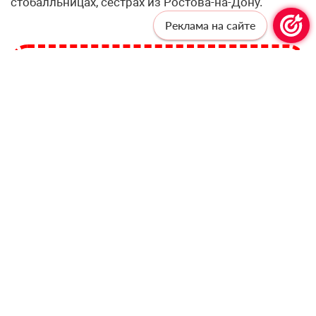
стобалльницах, сёстрах из Ростова-на-Дону.
Реклама на сайте
Профессионалам —
профессиональную рассылку!
Подпишитесь, чтобы получать актуальные
новости и специальные предложения от
«Учительской газеты», не выходя из
почтового ящика
Подписаться
Соглашаюсь с
политикой конфиденциальности
и даю
согласие на обработку персональных данных