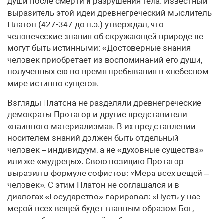
души после смерти и разрушения тела. Известный
выразитель этой идеи древнегреческий мыслитель
Платон (427-347 до н.э.) утверждал, что
человеческие знания об окружающей природе не
могут быть истинными: «Достоверные знания
человек приобретает из воспоминаний его души,
полученных ею во время пребывания в «небесном
мире истинно сущего».
Взгляды Платона не разделяли древнегреческие
демократы Протагор и другие представители
«наивного материализма». В их представлении
носителем знаний должен быть отдельный
человек – индивидуум, а не «духовные существа»
или же «мудрецы». Свою позицию Протагор
выразил в формуле софистов: «Мера всех вещей –
человек». С этим Платон не соглашался и в
диалогах «Государство» парировал: «Пусть у нас
мерой всех вещей будет главным образом Бог,