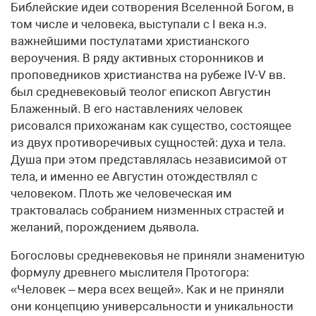
Библейские идеи сотворения Вселенной Богом, в
том числе и человека, выступали с I века н.э.
важнейшими постулатами христианского
вероучения. В ряду активных сторонников и
проповедников христианства на рубеже IV-V вв.
был средневековый теолог епископ Августин
Блаженный. В его наставлениях человек
рисовался прихожанам как существо, состоящее
из двух противоречивых сущностей: духа и тела.
Душа при этом представлялась независимой от
тела, и именно ее Августин отождествлял с
человеком. Плоть же человеческая им
трактовалась собранием низменных страстей и
желаний, порождением дьявола.
Богословы средневековья не приняли знаменитую
формулу древнего мыслителя Протогора:
«Человек – мера всех вещей». Как и не приняли
они концепцию универсальности и уникальности