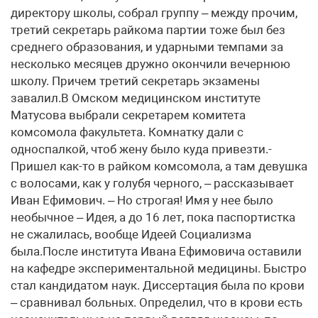
директору школы, собрал группу – между прочим,
третий секретарь райкома партии тоже был без
среднего образования, и ударными темпами за
несколько месяцев дружно окончили вечернюю
школу. Причем третий секретарь экзамены
завалил.В Омском медицинском институте
Матусова выбрали секретарем комитета
комсомола факультета. Комнатку дали с
односпалкой, чтоб жену было куда привезти.-
Пришел как-то в райком комсомола, а там девушка
с волосами, как у голубя черного, – рассказывает
Иван Ефимович. – Но строгая! Имя у нее было
необычное – Идея, а до 16 лет, пока паспортистка
не сжалилась, вообще Идеей Социализма
была.После института Ивана Ефимовича оставили
на кафедре экспериментальной медицины. Быстро
стал кандидатом наук. Диссертация была по крови
– сравнивал больных. Определил, что в крови есть