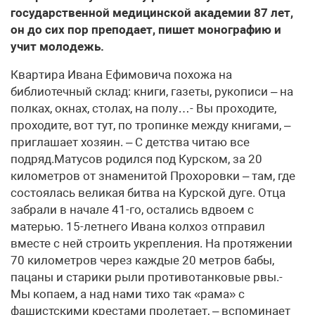
государственной медицинской академии 87 лет,
он до сих пор преподает, пишет монографию и
учит молодежь.
Квартира Ивана Ефимовича похожа на
библиотечный склад: книги, газеты, рукописи – на
полках, окнах, столах, на полу…- Вы проходите,
проходите, вот тут, по тропинке между книгами, –
приглашает хозяин. – С детства читаю все
подряд.Матусов родился под Курском, за 20
километров от знаменитой Прохоровки – там, где
состоялась великая битва на Курской дуге. Отца
забрали в начале 41-го, остались вдвоем с
матерью. 15-летнего Ивана колхоз отправил
вместе с ней строить укрепления. На протяжении
70 километров через каждые 20 метров бабы,
пацаны и старики рыли противотанковые рвы.-
Мы копаем, а над нами тихо так «рама» с
фашистскими крестами пролетает, – вспоминает