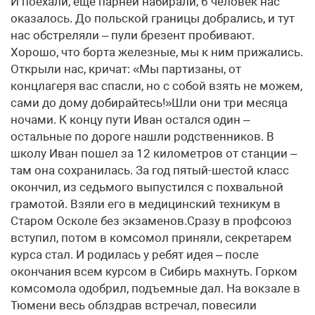
И поехали, еще парней набирали, 6 человек нас
оказалось. До польской границы добрались, и тут
нас обстреляли – пули брезент пробивают.
Хорошо, что борта железные, мы к ним прижались.
Открыли нас, кричат: «Мы партизаны, от
концлагеря вас спасли, но с собой взять не можем,
сами до дому добирайтесь!»Шли они три месяца
ночами. К концу пути Иван остался один –
остальные по дороге нашли родственников. В
школу Иван пошел за 12 километров от станции –
там она сохранилась. За год пятый-шестой класс
окончил, из седьмого выпустился с похвальной
грамотой. Взяли его в медицинский техникум в
Старом Осколе без экзаменов.Сразу в профсоюз
вступил, потом в комсомол приняли, секретарем
курса стал. И родилась у ребят идея – после
окончания всем курсом в Сибирь махнуть. Горком
комсомола одобрил, подъемные дал. На вокзале в
Тюмени весь облздрав встречал, повесили