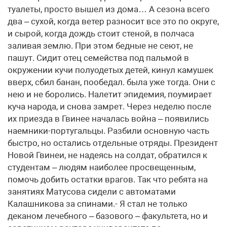
туалеты, просто вышел из дома… А сезона всего
два – сухой, когда ветер разносит все это по округе,
и сырой, когда дождь стоит стеной, в полчаса
заливая землю. При этом бедные не сеют, не
пашут. Сидит отец семейства под пальмой в
окружении кучи полуодетых детей, кинул камушек
вверх, сбил банан, пообедал. была уже тогда. Они с
нею и не боролись. Налетит эпидемия, поумирает
куча народа, и снова замрет. Через неделю после
их приезда в Гвинее началась война – появились
наемники-португальцы. Разбили основную часть
быстро, но остались отдельные отряды. Президент
Новой Гвинеи, не надеясь на солдат, обратился к
студентам – людям наиболее просвещенным,
помочь добить остатки врагов. Так что ребята на
занятиях Матусова сидели с автоматами
Калашникова за спинами.- Я стал не только
деканом лечебного – базового – факультета, но и