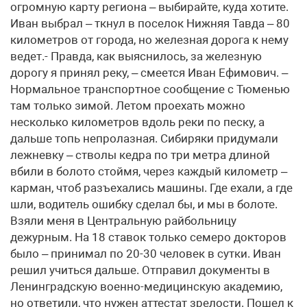
огромную карту региона – выбирайте, куда хотите.
Иван выбрал – ткнул в поселок Нижняя Тавда – 80
километров от города, но железная дорога к нему
ведет.- Правда, как выяснилось, за железную
дорогу я принял реку, – смеется Иван Ефимович. –
Нормальное транспортное сообщение с Тюменью
там только зимой. Летом проехать можно
несколько километров вдоль реки по песку, а
дальше топь непролазная. Сибиряки придумали
лежневку – стволы кедра по три метра длиной
вбили в болото стоймя, через каждый километр –
карман, чтоб разъехались машины. Где ехали, а где
шли, водитель ошибку сделал бы, и мы в болоте.
Взяли меня в Центральную райбольницу
дежурным. На 18 ставок только семеро докторов
было – принимал по 20-30 человек в сутки. Иван
решил учиться дальше. Отправил документы в
Ленинградскую военно-медицинскую академию,
но ответили, что нужен аттестат зрелости. Пошел к