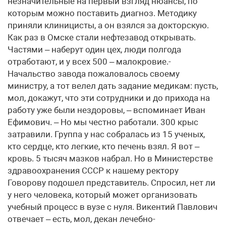
незначительные на первый взгляд нюансы, по
которым можно поставить диагноз. Методику
приняли клиницисты, а он взялся за докторскую.
Как раз в Омске стали нефтезавод открывать.
Частями – наберут один цех, люди полгода
отработают, и у всех 500 – малокровие.-
Начальство завода пожаловалось своему
министру, а тот велел дать задание медикам: пусть,
мол, докажут, что эти сотрудники и до прихода на
работу уже были нездоровы, – вспоминает Иван
Ефимович. – Но мы честно работали. 300 крыс
затравили. Группа у нас собралась из 15 ученых,
кто сердце, кто легкие, кто печень взял. Я вот –
кровь. 5 тысяч мазков набрал. Но в Министерстве
здравоохранения СССР к нашему ректору
Говорову подошел представитель. Спросил, нет ли
у него человека, который может организовать
учебный процесс в вузе с нуля. Викентий Павлович
отвечает – есть, мол, декан лечебно-