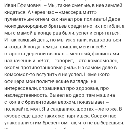
Иван Ефимович. – Мы, такие смелые, в нее землей
кидаться. А через час – «мессершмитт»
пулеметным огнем как начал ров поливать! Двое
моих двоюродных братьев среди многих погибли, а
мы с мамой в конце рва были, успели спрятаться.
И так каждый день, но мы уж знали, куда ховаться
и когда. А когда немцы пришли, меня к себе
староста деревни вызвал – местный, фашистами
назначенный. «Вот, – говорит, – это комсомолец,
окопы противотанковые рыл». На самом деле в
комсомол-то вступить я не успел. Немецкого
офицера мои политические взгляды не
интересовали, спрашивал про здоровье, про
наследственность. Вывел во двор, там машина
стояла с брезентовым верхом, показывает –
полезайте, мол. Я в сандалиях, шортах – лето же. В
кузове еще двое таких же парнишек. Сверху нас
упаковали этим брезентом так, что не выберешься.