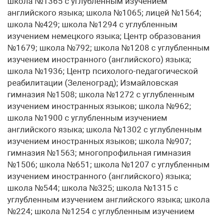
школа №1365 с углубленным изучением
английского языка; школа №1065; лицей №1564;
школа №429; школа №1294 с углубленным
изучением немецкого языка; Центр образования
№1679; школа №792; школа №1208 с углубленным
изучением иностранного (английского) языка;
школа №1936; Центр психолого-педагогической
реабилитации (Зеленоград); Измайловская
гимназия №1508; школа №1272 с углубленным
изучением иностранных языков; школа №962;
школа №1900 с углубленным изучением
английского языка; школа №1302 с углубленным
изучением иностранных языков; школа №907;
гимназия №1563; многопрофильная гимназия
№1506; школа №651; школа №1207 с углубленным
изучением иностранного (английского) языка;
школа №544; школа №325; школа №1315 с
углубленным изучением английского языка; школа
№224; школа №1254 с углубленным изучением