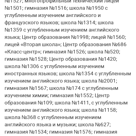
№1527; многопрофильный технический лицей
№1501; гимназия №1516; школа №1950 с
углубленным изучением английского и
французского языков; школа №1314; школа
№1359 с углубленным изучением английского
языка; Центр образования №1998; лицей №1560;
лицей «Вторая школа»; Центр образования №686
«Класс-центр»; гимназия №1526; школа №520;
гимназия №1528; Центр образования №1420;
школа №1306 с углубленным изучением
иностранных языков; школа №1354 с углубленным
изучением английского языка; школа №2001;
гимназия №1567; школа №174 с углубленным
изучением химии; гимназия №1552; Центр
образования №109; школа №1411, с углубленным
изучением английского языка; школа №1158;
школа №368 с углубленным изучением
английского языка и музыки; школа №627;
гимназия №1534; гимназия №1576; гимназия