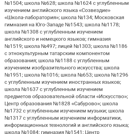
№1504; школа №628; школа №1624 с углубленным
изучением английского языка «Созвездие»
«Школа-лаборатория»; школа №134; Московская
гимназия на Юго-Западе №1543; школа №1178;
школа №1308 с углубленным изучением
английского и немецкого языков; гимназия
№1519; школа №497; лицей №1303; школа №1186
с этнокультурным татарским компонентом
образования; школа №1188 с углубленным
изучением изобразительного искусства; школа
№1951; школа №1016; школа №653; школа №1296
с углубленным изучением иностранных языков;
школа №1637 с углубленным изучением
предметов образовательной области «Искусство»;
Центр образования №1828 «Сабурово»; школа
№1732 с углубленным изучением музыки; школа
№1317 с углубленным изучением информатики,
информационных технологий и английского языка;
школа №1084; гимназия №1541; Центр