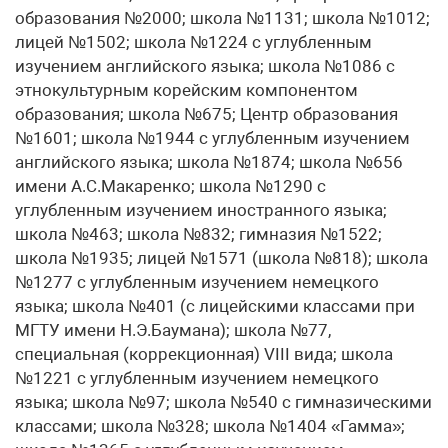
образования №2000; школа №1131; школа №1012;
лицей №1502; школа №1224 с углубленным
изучением английского языка; школа №1086 с
этнокультурным корейским компонентом
образования; школа №675; Центр образования
№1601; школа №1944 с углубленным изучением
английского языка; школа №1874; школа №656
имени А.С.Макаренко; школа №1290 с
углубленным изучением иностранного языка;
школа №463; школа №832; гимназия №1522;
школа №1935; лицей №1571 (школа №818); школа
№1277 с углубленным изучением немецкого
языка; школа №401 (с лицейскими классами при
МГТУ имени Н.Э.Баумана); школа №77,
специальная (коррекционная) VIII вида; школа
№1221 с углубленным изучением немецкого
языка; школа №97; школа №540 с гимназическими
классами; школа №328; школа №1404 «Гамма»;