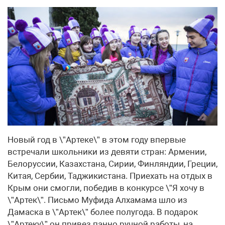
Новый год в \”Артеке\” в этом году впервые
встречали школьники из девяти стран: Армении,
Белоруссии, Казахстана, Сирии, Финляндии, Греции,
Китая, Сербии, Таджикистана. Приехать на отдых в
Крым они смогли, победив в конкурсе \”Я хочу в
\”Артек\”. Письмо Муфида Алхамама шло из
Дамаска в \”Артек\” более полугода. В подарок
\”Артеку\” он привез панно ручной работы, на