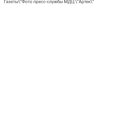
Газеты\”Фото пресс-службы МДЦ \”Артек\”