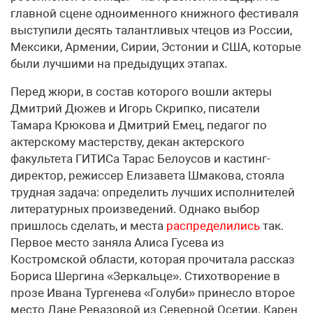
главной сцене одноименного книжного фестиваля
выступили десять талантливых чтецов из России,
Мексики, Армении, Сирии, Эстонии и США, которые
были лучшими на предыдущих этапах.
Перед жюри, в состав которого вошли актеры
Дмитрий Дюжев и Игорь Скрипко, писатели
Тамара Крюкова и Дмитрий Емец, педагог по
актерскому мастерству, декан актерского
факультета ГИТИСа Тарас Белоусов и кастинг-
директор, режиссер Елизавета Шмакова, стояла
трудная задача: определить лучших исполнителей
литературных произведений. Однако выбор
пришлось сделать, и места
распределились
так.
Первое место заняла Алиса Гусева из
Костромской области, которая прочитала рассказ
Бориса Шергина «Зеркальце». Стихотворение в
прозе Ивана Тургенева «Голуби» принесло второе
место Дане Ревазовой из Северной Осетии. Карен