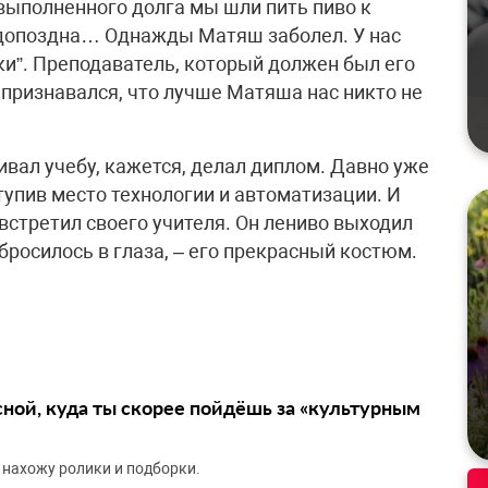
 выполненного долга мы шли пить пиво к
 допоздна… Однажды Матяш заболел. У нас
и”. Преподаватель, который должен был его
к признавался, что лучше Матяша нас никто не
ивал учебу, кажется, делал диплом. Давно уже
тупив место технологии и автоматизации. И
 встретил своего учителя. Он лениво выходил
 бросилось в глаза, – его прекрасный костюм.
сной, куда ты скорее пойдёшь за «культурным
 нахожу ролики и подборки.