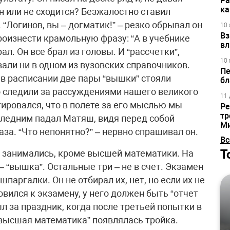
Ра
ка
н или не сходится? Безжалостно ставил
 “Логинов, вы – догматик!” – резко обрывал он
10 
Вз
произнести крамольную фразу: “А в учебнике
вл
л. Он все брал из головы. И “рассчетки”,
10 
али ни в одном из вузовских справочников.
Пе
 в расписании две пары “вышки” стояли
бл
о следили за рассуждениями нашего великого
11 
гировался, что в полете за его мыслью мы
Ре
тр
следним падал Матяш, видя перед собой
М
за. “Что непонятно?” – нервно спрашивал он.
Вс
Т
 занимались, кроме высшей математики. На
– “вышка”. Остальные три – не в счет. Экзамен
паргалки. Он не отбирал их, нет, но если их не
овился к экзамену, у него должен быть “отчет
ыл за праздник, когда после третьей попытки в
высшая математика” появлялась тройка.