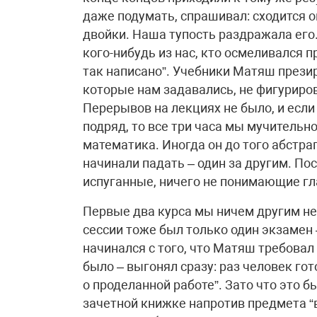
даже подумать, спрашивал: сходится о
двойки. Наша тупость раздражала его.
кого-нибудь из нас, кто осмеливался 
так написано”. Учебники Матяш презира
которые нам задавались, не фигуриров
Перерывов на лекциях не было, и если
подряд, то все три часа мы мучительн
математика. Иногда он до того абстра
начинали падать – один за другим. По
испуганные, ничего не понимающие гла
Первые два курса мы ничем другим не
сессии тоже был только один экзамен 
начинался с того, что Матяш требовал ш
было – выгонял сразу: раз человек гот
о проделанной работе”. Зато что это б
зачетной книжке напротив предмета “