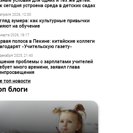
зные условия для одних и тех же детей:
к сегодня устроена среда в детских садах
апреля 2026, 12:00
гляд зумера: как культурные привычки
ияют на обучение
марта 2026, 18:17
рвая полоса в Пекине: китайские коллеги
агодарят «Учительскую газету»
декабря 2025, 21:40
шение проблемы с зарплатами учителей
ебует много времени, заявил глава
инпросвещения
е топ новости
оп блоги