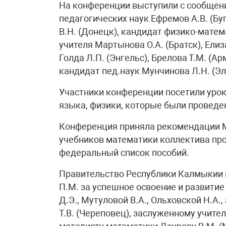
На конференции выступили с сообщени
педагогических наук Ефремов А.В. (Бу
В.Н. (Донецк), кандидат физико-матем
учителя Мартынова О.А. (Братск), Елиза
Голда Л.П. (Энгельс), Брелова Т.М. (А
кандидат пед.наук Мунчинова Л.Н. (Э
Участники конференции посетили уроки
языка, физики, которые были проведен
Конференция приняла рекомендации М
учебников математики коллектива проф
федеральный список пособий.
Правительство Республики Калмыкии 
П.М. за успешное освоение и развити
Д.Э., Мутуловой В.А., Ольховской Н.А
Т.В. (Череповец), заслуженному учите