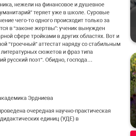
ника, нежели на финансовое и душевное
гуманитарий” теряет уже в школе. Суровые
чение чего-то одного происходит только за
тся в “законе жертвы”: ученик вынужден
рной сфере тройками в других областях. Вот и
свой “троечный” аттестат наряду со стабильным
 литературных сюжетов и фраз типа
ий русский поэт”. Обидно, господа…
академика Эрдниева
 проведена очередная научно-практическая
дидактических единиц (УДЕ) в