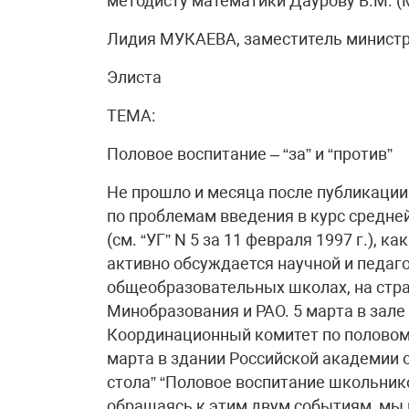
методисту математики Даурову В.М. (
Лидия МУКАЕВА, заместитель минист
Элиста
ТЕМА:
Половое воспитание – “за” и “против”
Не прошло и месяца после публикации 
по проблемам введения в курс средн
(см. “УГ” N 5 за 11 февраля 1997 г.), к
активно обсуждается научной и педаг
общеобразовательных школах, на стра
Минобразования и РАО. 5 марта в зал
Координационный комитет по половом
марта в здании Российской академии 
стола” “Половое воспитание школьнико
обращаясь к этим двум событиям, мы 