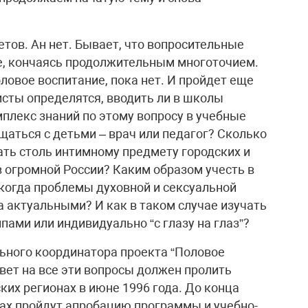
етов. Ан нет. Бывает, что вопросительные
е, кончаясь продолжительным многоточием.
ловое воспитание, пока нет. И пройдет еще
сты определятся, вводить ли в школы
плекс знаний по этому вопросу в учебные
щаться с детьми – врач или педагог? Сколько
ать столь интимному предмету городских и
 огромной России? Каким образом учесть в
 когда проблемы духовной и сексуальной
а актуальными? И как в таком случае изучать
пами или индивидуально “с глазу на глаз”?
ьного координатора проекта “Половое
вет на все эти вопросы должен пролить
ких регионах в июне 1996 года. До конца
лах пройдут апробацию программы и учебно-