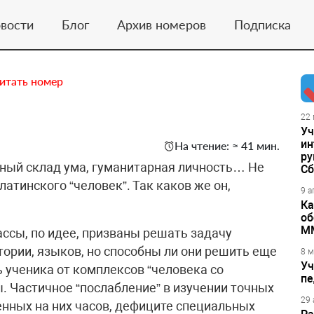
вости
Блог
Архив номеров
Подписка
итать номер
22 
Уч
ин
На чтение: ≈ 41 мин.
ру
ный склад ума, гуманитарная личность… Не
Сб
латинского “человек”. Так каков же он,
9 а
Ка
об
М
сы, по идее, призваны решать задачу
тории, языков, но способны ли они решить еще
8 м
Уч
 ученика от комплексов “человека со
пе
ы. Частичное “послабление” в изучении точных
29 
нных на них часов, дефиците специальных