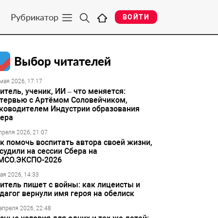
Рубрикатор
ВОЙТИ
Выбор читателей
мая 2026, 17:17
итель, ученик, ИИ – что меняется:
тервью с Артёмом Соловейчиком,
ководителем Индустрии образования
ера
преля 2026, 21:07
к помочь воспитать автора своей жизни,
судили на сессии Сбера на
МСО.ЭКСПО-2026
ая 2026, 14:33
итель пишет с войны: как лицеисты и
дагог вернули имя героя на обелиск
апреля 2026, 22:48