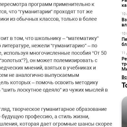
Ра
 пересмотра программ применительно к
ка
ся, что “гуманитарии” проходят тот же
10 
ики из обычных классов, только в более
Вз
вл
10 
оит в том, что школьнику – “математику”
Пе
бл
 литературе, нежели “гуманитарию” – по
е, используя многочисленные пособия “От 50
11 
Ре
 “золотых”?), он может полемизировать с
тр
едческих мнений, взятых в учебниках и
М
всем не аналогично выпускаемым
Вс
ель которых – помочь освоить методику
Т
 “шить лоскутное одеяло” из чужих мыслей в
згляд, творческое гуманитарное образование
е будущую профессию, а стиль жизни,
ления, которая дает огромные шансы скорее