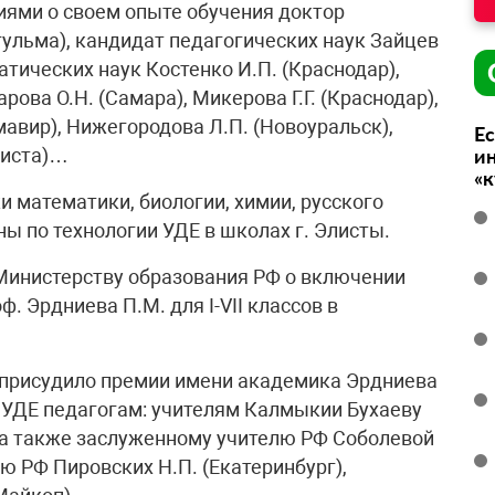
ями о своем опыте обучения доктор
гульма), кандидат педагогических наук Зайцев
атических наук Костенко И.П. (Краснодар),
рова О.Н. (Самара), Микерова Г.Г. (Краснодар),
рмавир), Нижегородова Л.П. (Новоуральск),
Ес
листа)…
ин
«
 математики, биологии, химии, русского
ы по технологии УДЕ в школах г. Элисты.
инистерству образования РФ о включении
. Эрдниева П.М. для I-VII классов в
присудило премии имени академика Эрдниева
е УДЕ педагогам: учителям Калмыкии Бухаеву
., а также заслуженному учителю РФ Соболевой
лю РФ Пировских Н.П. (Екатеринбург),