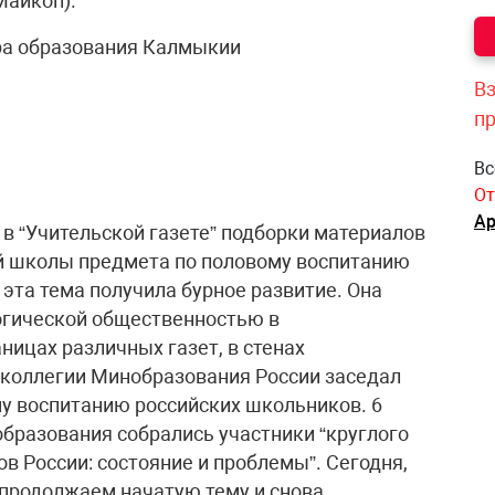
Майкоп).
ра образования Калмыкии
Вз
п
Вс
От
Ар
в “Учительской газете” подборки материалов
ей школы предмета по половому воспитанию
ак эта тема получила бурное развитие. Она
огической общественностью в
ницах различных газет, в стенах
е коллегии Минобразования России заседал
у воспитанию российских школьников. 6
образования собрались участники “круглого
в России: состояние и проблемы”. Сегодня,
продолжаем начатую тему и снова