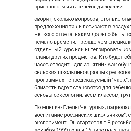
приглашаем читателей к дискуссии.
оворят, сколько вопросов, столько отв
предложения так и повисают в воздух
Четкого ответа, каким должно быть по
немало времени, прежде чем специали
отдельный курс или интегрировать ком
планы других предметов. Кто будет об
часов отводить для занятий? Как обуч
сельских школьников разных регионов
программах непредсказуемый “час х”,
близости вдруг становятся для ребенк
основы сексологии: всем классом, груп
По мнению Елены Чепурных, национал
воспитание российских школьников”, с
эксперимент. Он стартовал в 8 российс
декабря 1999 года в 16 пилотных шко