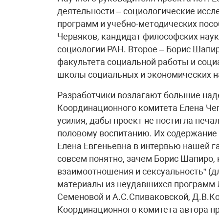
деятельности – социологические иссл
программ и учебно-методических посо
Червяков, кандидат философских наук
социологии РАН. Второе – Борис Шапир
факультета социальной работы и соц
школы социальных и экономических н
Разработчики возлагают большие над
Координационного комитета Елена Чеп
усилия, дабы проект не постигла печ
половому воспитанию. Их содержание 
Елена Евгеньевна в интервью нашей г
совсем понятно, зачем Борис Шапиро,
взаимоотношения и сексуальность” (для
материалы из неудавшихся программ Л
Семеновой и А.С.Спиваковской, Д.В.Ко
Координационного комитета автора п