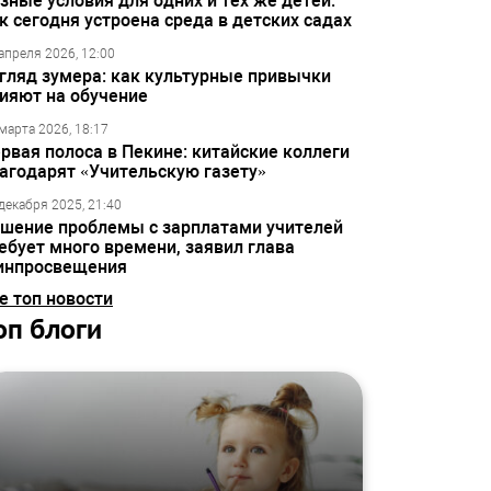
зные условия для одних и тех же детей:
к сегодня устроена среда в детских садах
апреля 2026, 12:00
гляд зумера: как культурные привычки
ияют на обучение
марта 2026, 18:17
рвая полоса в Пекине: китайские коллеги
агодарят «Учительскую газету»
декабря 2025, 21:40
шение проблемы с зарплатами учителей
ебует много времени, заявил глава
инпросвещения
е топ новости
оп блоги