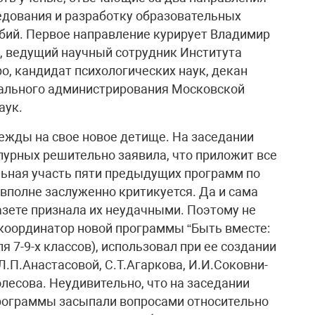
едования и разработку образовательных
бий. Первое направление курирует Владимир
, ведущий научный сотрудник Института
о, кандидат психологических наук, декан
иального администрирования Московской
аук.
ежды на свое новое детище. На заседании
урных решительно заявила, что приложит все
альная участь пяти предыдущих программ по
вполне заслуженно критикуется. Да и сама
азете признала их неудачными. Поэтому не
 координатор новой программы “Быть вместе:
 7-9-х классов), использовал при ее создании
.П.Анастасовой, С.Т.Агаркова, И.И.Соковни-
лесова. Неудивительно, что на заседании
рограммы засыпали вопросами относительно