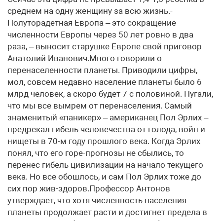
среднем на одну женщину за всю жизнь.-
Полуторадетная Европа – это сокращение
численности Европы через 50 лет ровно в два
раза, – выносит старушке Европе свой приговор
Анатолий Иванович.Много говорили о
перенаселенности планеты. Приводили цифры,
мол, совсем недавно население планеты было 6
млрд человек, а скоро будет 7 с половиной. Пугали,
что мы все вымрем от перенаселения. Самый
знаменитый «паникер» – американец Пол Эрлих –
предрекал гибель человечества от голода, войн и
нищеты в 70-м году прошлого века. Когда Эрлих
понял, что его горе-прогнозы не сбылись, то
перенес гибель цивилизации на начало текущего
века. Но все обошлось, и сам Пол Эрлих тоже до
сих пор жив-здоров.Профессор Антонов
утверждает, что хотя численность населения
планеты продолжает расти и достигнет предела в