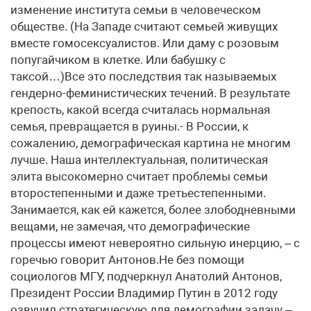
изменение института семьи в человеческом
обществе. (На Западе считают семьей живущих
вместе гомосексуалистов. Или даму с розовым
попугайчиком в клетке. Или бабушку с
таксой…)Все это последствия так называемых
гендерно-феминистических течений. В результате
крепость, какой всегда считалась нормальная
семья, превращается в руины.- В России, к
сожалению, демографическая картина не многим
лучше. Наша интеллектуальная, политическая
элита высокомерно считает проблемы семьи
второстепенными и даже третьестепенными.
Занимается, как ей кажется, более злободневными
вещами, не замечая, что демографические
процессы имеют невероятно сильную инерцию, – с
горечью говорит Антонов.Не без помощи
социологов МГУ, подчеркнул Анатолий Антонов,
Президент России Владимир Путин в 2012 году
озвучил стратегическую для демографии задачу –