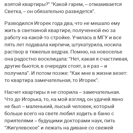
взятой квартиры?” “Какой гарем, – отмахивается
Светка, – он обязательно разведется”.
Разводился Игорек года два, что не мешало ему
жить в светкиной квартире, полученной ею за
работу на какой-то стройке. Училась в МГУ и все
пять лет подавала кирпичи, штукатурила, носила
раствор в тяжелых ведрах. Помню, на новоселье
она радостно восклицала: “Нет, какая я счастливая,
другие бьются, в очередях стоят, а я раз – и
получила”. И потом позже: “Как мне в жизни везет:
то квартира замечательная, то Игорек”.
Насчет квартиры я не спорила – замечательная.
Что до Игорька, то, на мой взгляд, он удачей явно
не был – маленький, лысый человек, который
больше всего на свете любил ходить в баню с
приятелями – будущими докторами наук, пить
“Жигулевское” и лежать на диване со свежей