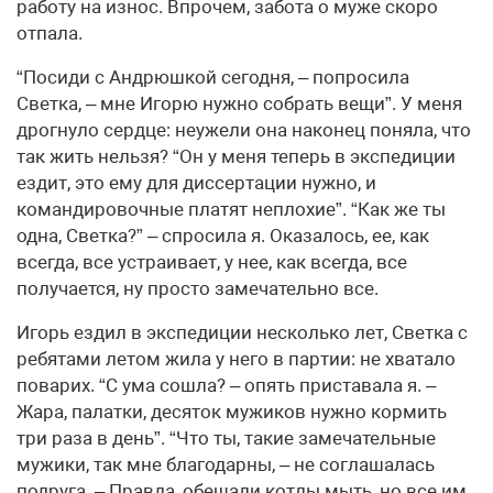
работу на износ. Впрочем, забота о муже скоро
отпала.
“Посиди с Андрюшкой сегодня, – попросила
Светка, – мне Игорю нужно собрать вещи”. У меня
дрогнуло сердце: неужели она наконец поняла, что
так жить нельзя? “Он у меня теперь в экспедиции
ездит, это ему для диссертации нужно, и
командировочные платят неплохие”. “Как же ты
одна, Светка?” – спросила я. Оказалось, ее, как
всегда, все устраивает, у нее, как всегда, все
получается, ну просто замечательно все.
Игорь ездил в экспедиции несколько лет, Светка с
ребятами летом жила у него в партии: не хватало
поварих. “С ума сошла? – опять приставала я. –
Жара, палатки, десяток мужиков нужно кормить
три раза в день”. “Что ты, такие замечательные
мужики, так мне благодарны, – не соглашалась
подруга. – Правда, обещали котлы мыть, но все им