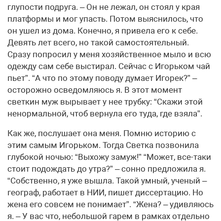
глупости подруга. – Он не лежал, он стоял у края
платформы и мог упасть. Потом выяснилось, что
он ушел из дома. Конечно, я привела его к себе.
Девять лет всего, но такой самостоятельный.
Сразу попросил у меня хозяйственное мыло и всю
одежду сам себе выстирал. Сейчас с Игорьком чай
пьет”. “А что по этому поводу думает Игорек?” –
осторожно осведомляюсь я. В этот момент
светкин муж вырывает у нее трубку: “Скажи этой
ненормальной, чтоб вернула его туда, где взяла”.
Как же, послушает она меня. Помню историю с
этим самым Игорьком. Тогда Светка позвонила
глубокой ночью: “Выхожу замуж!” “Может, все-таки
стоит подождать до утра?” – сонно предложила я.
“Собственно, я уже вышла. Такой умный, ученый –
географ, работает в НИИ, пишет диссертацию. Но
жена его совсем не понимает”. “Жена? – удивляюсь
я. – У вас что, небольшой гарем в рамках отдельно