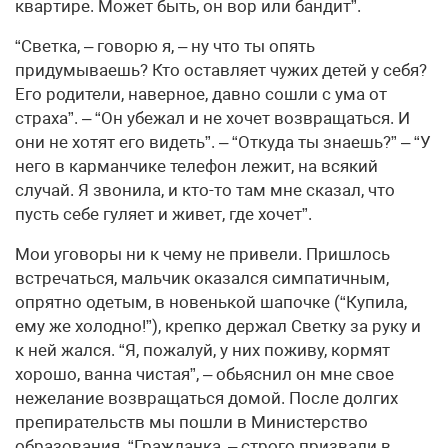
квартире. Может быть, он вор или бандит”.
“Светка, – говорю я, – ну что ты опять
придумываешь? Кто оставляет чужих детей у себя?
Его родители, наверное, давно сошли с ума от
страха”. – “Он убежал и не хочет возвращаться. И
они не хотят его видеть”. – “Откуда ты знаешь?” – “У
него в карманчике телефон лежит, на всякий
случай. Я звонила, и кто-то там мне сказал, что
пусть себе гуляет и живет, где хочет”.
Мои уговоры ни к чему не привели. Пришлось
встречаться, мальчик оказался симпатичным,
опрятно одетым, в новенькой шапочке (“Купила,
ему же холодно!”), крепко держал Светку за руку и
к ней жался. “Я, пожалуй, у них поживу, кормят
хорошо, ванна чистая”, – обьяснил он мне свое
нежелание возвращаться домой. После долгих
препирательств мы пошли в Министерство
образования. “Гражданка, – строго призвали в