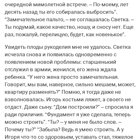
очередной мимолетной встрече. – По-моему, лет
десять назад ты его собиралась выбросить”.
“Замечательное пальто, – не соглашалась Светка. –
Ты подумай, какое качество, ношу, и сносу нет. Еще
раз, пожалуй, перелицую, будет, как новенькое”.
Увидеть плоды рукоделия мне не удалось. Светка
исчезла снова и появилась одновременно с
появлением новой проблемы: старшенький
отслужил в армии, женился, его жена ждала
ребенка. “У него жена просто замечательная.
Говорит, мы вам, наверное, сильно мешаем, может,
квартиру разменять?” Помню, я тогда даже не
взволновалась. Игорь костьми ляжет, а своего не
отдаст. Даже сыну. “Дом построили?” – спросила я
ради приличия. “Фундамент я уже сделала, теперь
можно строить”. “Ты? – у меня не было слов. –
Почему ты?” “Забыла? Ведь я умею строить. А у
Игоря что-то со здоровьем, уставать стал, тяжелое