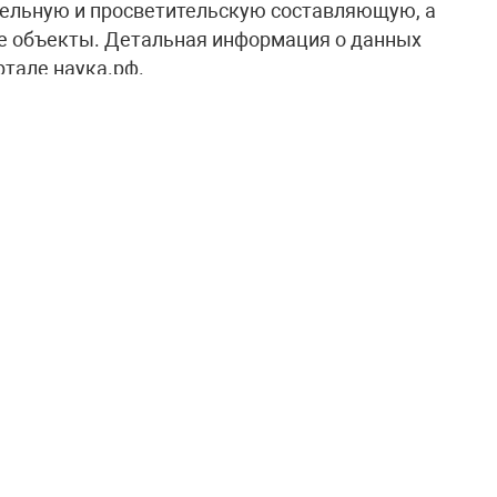
ельную и просветительскую составляющую, а
ие объекты. Детальная информация о данных
тале наука.рф.
, являющийся сопредседателем
ия науки и технологий, рассматриваемая
етствии с поручением главы государства.
еобразным проводником в мир российских
ных.
оличеству детей и молодёжи задуматься о
аботок, а взрослым путешественникам – в
трану. Уже сегодня в рамках Десятилетия
10 маршрутов в 35 регионах России. Их
года появилось более 30 новых маршрутов», –
ауки и высшего образования Валерий Фальков
шая динамика развития данного туристического