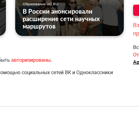
Образование UG.RU
В России анонсировали
расширение сети научных
Вз
маршрутов
п
Вс
От
 быть
авторизированы
.
Ар
 помощью социальных сетей ВК и Одноклассники