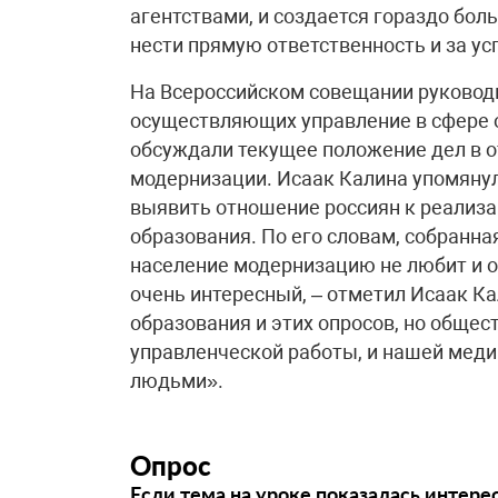
агентствами, и создается гораздо бол
нести прямую ответственность и за усп
На Всероссийском совещании руководи
осуществляющих управление в сфере 
обсуждали текущее положение дел в о
модернизации. Исаак Калина упомянул
выявить отношение россиян к реализа
образования. По его словам, собранная
население модернизацию не любит и о
очень интересный, – отметил Исаак Ка
образования и этих опросов, но общес
управленческой работы, и нашей меди
людьми».
Опрос
Если тема на уроке показалась интере