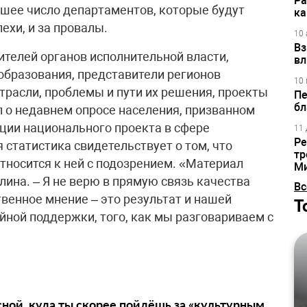
Ра
ьшее число департаментов, которые будут
ка
ехи, и за провалы.
10 
Вз
телей органов исполнительной власти,
вл
образования, представители регионов
10 
трасли, проблемы и пути их решения, проекты
Пе
бл
 о недавнем опросе населения, призванном
ции национального проекта в сфере
11 
Ре
 статистика свидетельствует о том, что
тр
тносится к ней с подозрением. «Материал
М
лина. – Я не верю в прямую связь качества
Вс
твенное мнение – это результат и нашей
Т
йной поддержки, того, как мы разговариваем с
сной, куда ты скорее пойдёшь за «культурным