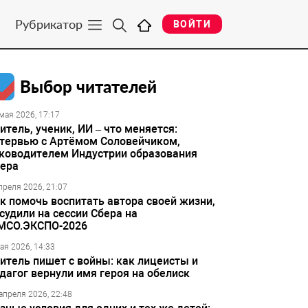
Рубрикатор
ВОЙТИ
Выбор читателей
мая 2026, 17:17
итель, ученик, ИИ – что меняется:
тервью с Артёмом Соловейчиком,
ководителем Индустрии образования
ера
преля 2026, 21:07
к помочь воспитать автора своей жизни,
судили на сессии Сбера на
МСО.ЭКСПО-2026
ая 2026, 14:33
итель пишет с войны: как лицеисты и
дагог вернули имя героя на обелиск
апреля 2026, 22:48