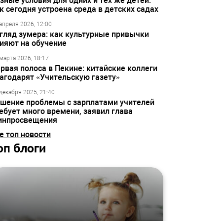
зные условия для одних и тех же детей:
к сегодня устроена среда в детских садах
апреля 2026, 12:00
гляд зумера: как культурные привычки
ияют на обучение
марта 2026, 18:17
рвая полоса в Пекине: китайские коллеги
агодарят «Учительскую газету»
декабря 2025, 21:40
шение проблемы с зарплатами учителей
ебует много времени, заявил глава
инпросвещения
е топ новости
оп блоги