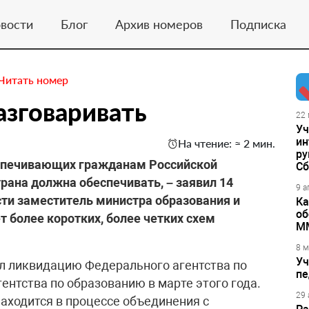
вости
Блог
Архив номеров
Подписка
Читать номер
зговаривать
22 
Уч
ин
На чтение: ≈ 2 мин.
ру
еспечивающих гражданам Российской
Сб
рана должна обеспечивать, – заявил 14
9 а
сти заместитель министра образования и
Ка
об
т более коротких, более четких схем
М
8 м
Уч
л ликвидацию Федерального агентства по
пе
ентства по образованию в марте этого года.
29 
находится в процессе объединения с