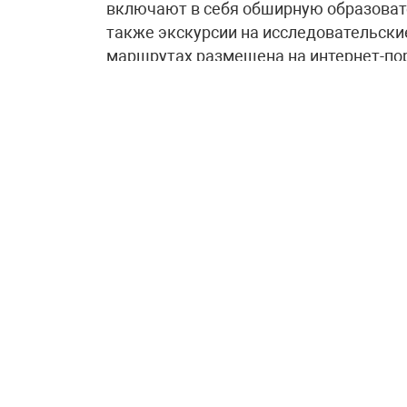
включают в себя обширную образоват
также экскурсии на исследовательск
маршрутах размещена на интернет-пор
Как подчеркнул Дмитрий Чернышенко
Координационного комитета Десятилет
инициатива была разработана в соотв
Вице-премьер назвал этот проект сво
технологий и плеяды выдающихся учё
«Программа помогает ещё большему к
карьере в сфере исследований и разр
очередной раз испытать гордость за с
науки и технологий создано порядка 1
количество постоянно растёт – за 2,5 
рассказал
Дмитрий Чернышенко.
В свою очередь глава Министерства н
обратил внимание на то, что наиболь