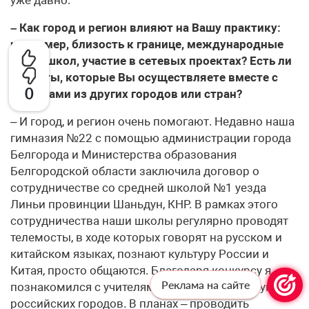
– Как город и регион влияют на Вашу практику:
например, близость к границе, международные
связи школ, участие в сетевых проектах? Есть ли
проекты, которые Вы осуществляете вместе с
0
коллегами из других городов или стран?
– И город, и регион очень помогают. Недавно наша
гимназия №22 с помощью администрации города
Белгорода и Министерства образования
Белгородской области заключила договор о
сотрудничестве со средней школой №1 уезда
Линьи провинции Шаньдун, КНР. В рамках этого
сотрудничества наши школы регулярно проводят
телемосты, в ходе которых говорят на русском и
китайском языках, познают культуру России и
Китая, просто общаются. Благодаря конкурсу я
Реклама на сайте
познакомился с учителями китайского из других
российских городов. В планах – проводить