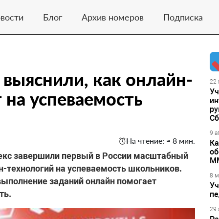
вости
Блог
Архив номеров
Подписка
 выяснили, как онлайн-
22 
Уч
 на успеваемость
ин
ру
Сб
9 а
На чтение: ≈ 8 мин.
Ка
об
екс завершили первый в России масштабный
М
н-технологий на успеваемость школьников.
8 м
выполнение заданий онлайн помогает
Уч
ть.
пе
29 