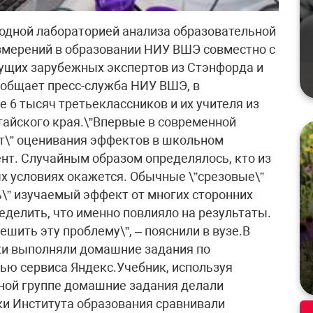
дной лабораторией анализа образовательной
змерений в образовании НИУ ВШЭ совместно с
ущих зарубежных экспертов из Стэнфорда и
ообщает пресс-служба НИУ ВШЭ, в
 6 тысяч третьеклассников и их учителя из
тайского края.\”Впервые в современной
рт\” оценивания эффектов в школьном
нт. Случайным образом определялось, кто из
х условиях окажется. Обычные \”срезовые\”
ь\” изучаемый эффект от многих сторонних
еделить, что именно повлияло на результаты.
шить эту проблему\”, – пояснили в вузе.В
и выполняли домашние задания по
ью сервиса Яндекс.Учебник, используя
ной группе домашние задания делали
и Института образования сравнивали