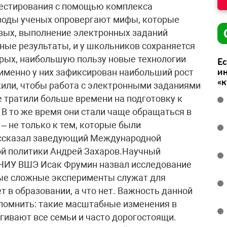
 тестирования с помощью комплекса
воды ученых опровергают мифы, которые
рвых, выполнение электронных заданий
ные результаты, и у школьников сохраняется
орых, наибольшую пользу новые технологии
Ес
ин
именно у них зафиксирован наибольший рост
«
ужили, чтобы работа с электронными заданиями
не тратили больше времени на подготовку к
 В то же время они стали чаще обращаться в
– не только к тем, которые были
рассказал заведующий Международной
ой политики Андрей Захаров.Научный
 НИУ ВШЭ Исак Фрумин назвал исследование
ые сложные эксперименты служат для
т в образовании, а что нет. Важность данной
спомнить: такие масштабные изменения в
гивают все семьи и часто дорогостоящи.