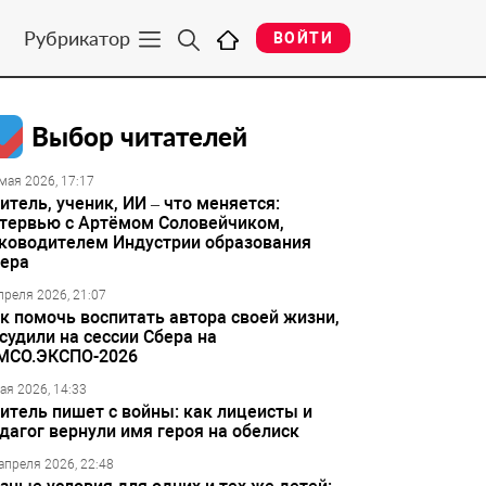
Рубрикатор
ВОЙТИ
Выбор читателей
мая 2026, 17:17
итель, ученик, ИИ – что меняется:
тервью с Артёмом Соловейчиком,
ководителем Индустрии образования
ера
преля 2026, 21:07
к помочь воспитать автора своей жизни,
судили на сессии Сбера на
МСО.ЭКСПО-2026
ая 2026, 14:33
итель пишет с войны: как лицеисты и
дагог вернули имя героя на обелиск
апреля 2026, 22:48