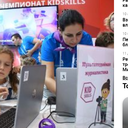
Ра
ка
10 
Вз
вл
10 
Пе
бл
11 
Ре
тр
М
Вс
Т