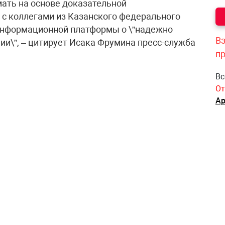
мать на основе доказательной
 с коллегами из Казанского федерального
информационной платформы о \”надежно
Вз
ии\”, – цитирует Исака Фрумина пресс-служба
п
Вс
От
Ар