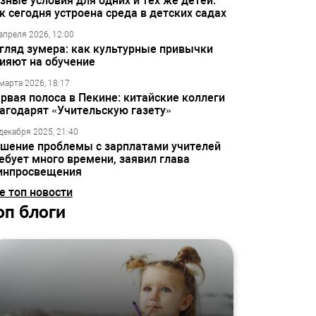
зные условия для одних и тех же детей:
к сегодня устроена среда в детских садах
апреля 2026, 12:00
гляд зумера: как культурные привычки
ияют на обучение
марта 2026, 18:17
рвая полоса в Пекине: китайские коллеги
агодарят «Учительскую газету»
декабря 2025, 21:40
шение проблемы с зарплатами учителей
ебует много времени, заявил глава
инпросвещения
е топ новости
оп блоги