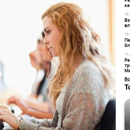
Ра
ка
10 
Вз
вл
10 
Пе
бл
11 
Ре
тр
М
Вс
Т