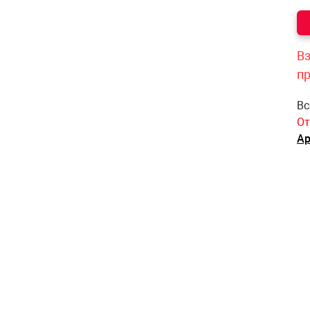
Вз
п
Вс
От
Ар