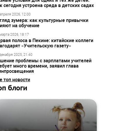
зные условия для одних и тех же детей:
к сегодня устроена среда в детских садах
апреля 2026, 12:00
гляд зумера: как культурные привычки
ияют на обучение
марта 2026, 18:17
рвая полоса в Пекине: китайские коллеги
агодарят «Учительскую газету»
декабря 2025, 21:40
шение проблемы с зарплатами учителей
ебует много времени, заявил глава
инпросвещения
е топ новости
оп блоги