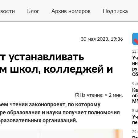
вости
Блог
Архив номеров
Подписка
30 мая 2023, 19:36
т устанавливать
22 
Уч
ин
ам школ, колледжей и
ру
Сб
9 а
Ка
На чтение: ≈ 2 мин.
об
М
ьем чтении законопроект, по которому
8 м
ре образования и науки получает полномочия
Уч
бразовательных организаций.
пе
29 