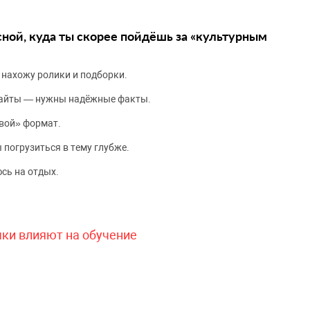
сной, куда ты скорее пойдёшь за «культурным
 нахожу ролики и подборки.
сайты — нужны надёжные факты.
вой» формат.
 погрузиться в тему глубже.
сь на отдых.
чки влияют на обучение