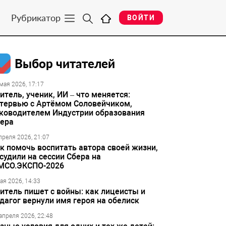
Рубрикатор
ВОЙТИ
Выбор читателей
мая 2026, 17:17
итель, ученик, ИИ – что меняется:
тервью с Артёмом Соловейчиком,
ководителем Индустрии образования
ера
преля 2026, 21:07
к помочь воспитать автора своей жизни,
судили на сессии Сбера на
МСО.ЭКСПО-2026
ая 2026, 14:33
итель пишет с войны: как лицеисты и
дагог вернули имя героя на обелиск
апреля 2026, 22:48