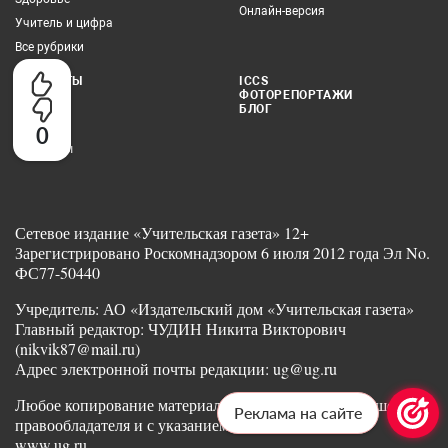
Онлайн-версия
Учитель и цифра
Все рубрики
КОНТАКТЫ
ICCS
ФОТОРЕПОРТАЖИ
Редакция
БЛОГ
Реклама
0
Партнеры
Сетевое издание «Учительская газета» 12+
Зарегистрировано Роскомнадзором 6 июля 2012 года Эл No.
ФС77-50440
Учредитель: АО «Издательский дом «Учительская газета»
Главный редактор: ЧУДИН Никита Викторович
(nikvik87@mail.ru)
Адрес электронной почты редакции: ug@ug.ru
Любое копирование материалов допускается с разрешения
Реклама на сайте
правообладателя и с указанием ссылки на издание
www.ug.ru.