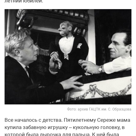
летний юбилей.
Фото: архив ГАЦТК им. С. Образцова
Все началось с детства. Пятилетнему Сереже мама
купила забавную игрушку – кукольную головку, в
которой была дырочка для пальца. К ней была