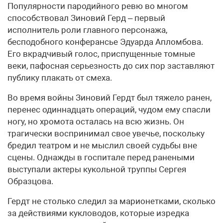
Популярности пародийного ревю во многом
способствовал Зиновий Герд – первый
исполнитель роли главного персонажа,
бесподобного конферансье Эдуарда Апломбова.
Его вкрадчивый голос, приспущенные томные
веки, пафосная серьезность до сих пор заставляют
публику плакать от смеха.
Во время войны Зиновий Гердт был тяжело ранен,
перенес одиннадцать операций, чудом ему спасли
ногу, но хромота осталась на всю жизнь. Он
трагически воспринимал свое увечье, поскольку
бредил театром и не мыслил своей судьбы вне
сцены. Однажды в госпитале перед ранеными
выступали актеры кукольной труппы Сергея
Образцова.
Гердт не столько следил за марионетками, сколько
за действиями кукловодов, которые изредка