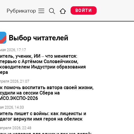
Рубрикатор
ВОЙТИ
Выбор читателей
мая 2026, 17:17
итель, ученик, ИИ – что меняется:
тервью с Артёмом Соловейчиком,
ководителем Индустрии образования
ера
преля 2026, 21:07
к помочь воспитать автора своей жизни,
судили на сессии Сбера на
МСО.ЭКСПО-2026
ая 2026, 14:33
итель пишет с войны: как лицеисты и
дагог вернули имя героя на обелиск
апреля 2026, 22:48