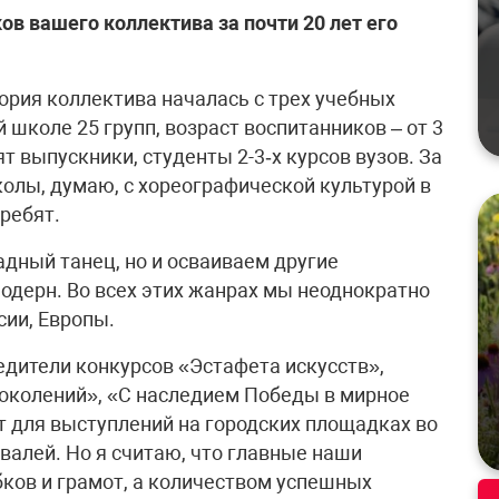
ов вашего коллектива за почти 20 лет его
ория коллектива началась с трех учебных
й школе 25 групп, возраст воспитанников – от 3
ят выпускники, студенты 2-3‑х курсов вузов. За
лы, думаю, с хореографической культурой в
ребят.
адный танец, но и осваиваем другие
одерн. Во всех этих жанрах мы неоднократно
ии, Европы.
дители конкурсов «Эстафета искусств»,
поколений», «С наследием Победы в мирное
т для выступлений на городских площадках во
валей. Но я считаю, что главные наши
ков и грамот, а количеством успешных