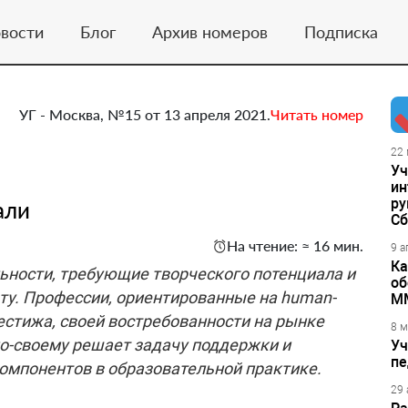
вости
Блог
Архив номеров
Подписка
УГ - Москва, №15 от 13 апреля 2021.
Читать номер
22 
Уч
ин
ру
али
Сб
На чтение: ≈ 16 мин.
9 а
Ка
ьности, требующие творческого потенциала и
об
ту. Профессии, ориентированные на human-
М
рестижа, своей востребованности на рынке
8 м
о-своему решает задачу поддержки и
Уч
пе
омпонентов в образовательной практике.
29 