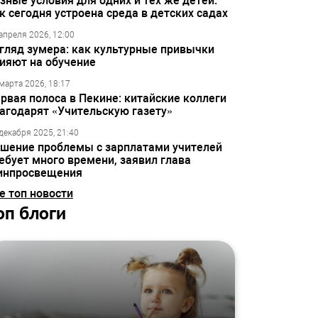
зные условия для одних и тех же детей:
к сегодня устроена среда в детских садах
апреля 2026, 12:00
гляд зумера: как культурные привычки
ияют на обучение
марта 2026, 18:17
рвая полоса в Пекине: китайские коллеги
агодарят «Учительскую газету»
декабря 2025, 21:40
шение проблемы с зарплатами учителей
ебует много времени, заявил глава
инпросвещения
е топ новости
оп блоги