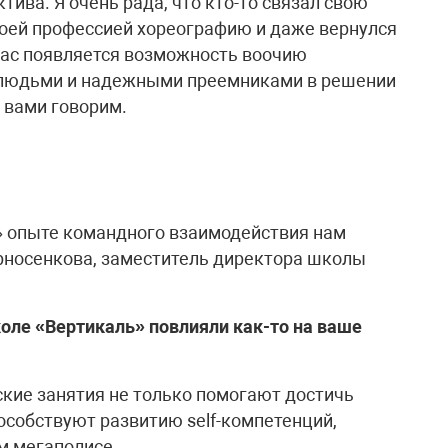
ива. Я очень рада, что кто-то связал свою
своей профессией хореографию и даже вернулся
 нас появляется возможность воочию
и людьми и надежными преемниками в решении
 вами говорим.
» опыте командного взаимодействия нам
рносенкова, заместитель директора школы
оле «Вертикаль» повлияли как-то на ваше
ские занятия не только помогают достичь
особствуют развитию self-компетенций,
м мегаполисе.