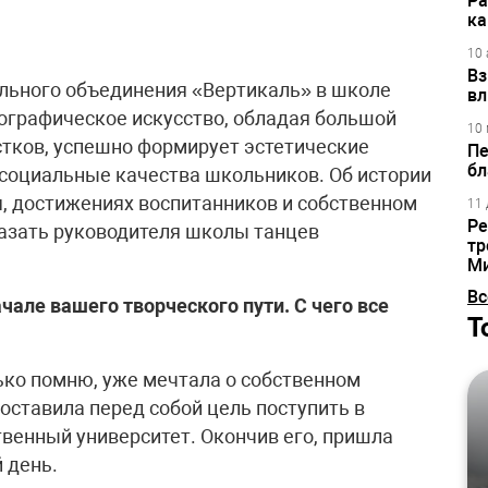
Ра
ка
10 
Вз
льного объединения «Вертикаль» в школе
вл
ографическое искусство, обладая большой
10 
стков, успешно формирует эстетические
Пе
бл
социальные качества школьников. Об истории
, достижениях воспитанников и собственном
11 
Ре
азать руководителя школы танцев
тр
М
Вс
чале вашего творческого пути. С чего все
Т
олько помню, уже мечтала о собственном
оставила перед собой цель поступить в
венный университет. Окончив его, пришла
й день.