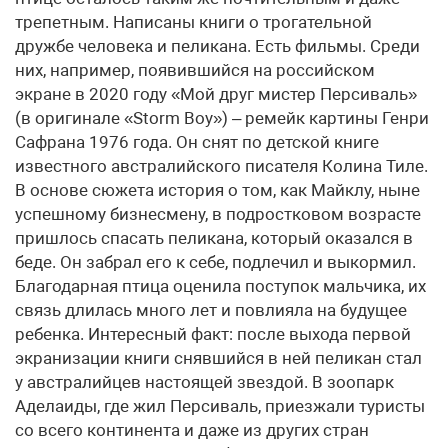
трепетным. Написаны книги о трогательной
дружбе человека и пеликана. Есть фильмы. Среди
них, например, появившийся на российском
экране в 2020 году «Мой друг мистер Персиваль»
(в оригинале «Storm Boy») – ремейк картины Генри
Сафрана 1976 года. Он снят по детской книге
известного австралийского писателя Колина Тиле.
В основе сюжета история о том, как Майклу, ныне
успешному бизнесмену, в подростковом возрасте
пришлось спасать пеликана, который оказался в
беде. Он забрал его к себе, подлечил и выкормил.
Благодарная птица оценила поступок мальчика, их
связь длилась много лет и повлияла на будущее
ребенка. Интересный факт: после выхода первой
экранизации книги снявшийся в ней пеликан стал
у австралийцев настоящей звездой. В зоопарк
Аделаиды, где жил Персиваль, приезжали туристы
со всего континента и даже из других стран