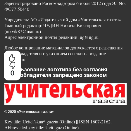
Зарегистрировано Роскомнадзором 6 июля 2012 года Эл No.
ФС77-50440
Учредитель: АО «Издательский дом «Учительская газета»
Главный редактор: ЧУДИН Никита Викторович
(nikvik87@mail.ru)
Адрес электронной почты редакции: ug@ug.ru
Любое копирование материалов допускается с разрешения
правообладателя и с указанием ссылки на издание
www.ug.ru.
Использование логотипа без согласия
0
правообладателя запрещено законом
© 2025 «Учительская газета»
Key title: Ucitel’skaa^ gazeta (Online) || ISSN 1607-2162.
Abbreviated key title: Ucit. gaz (Online)