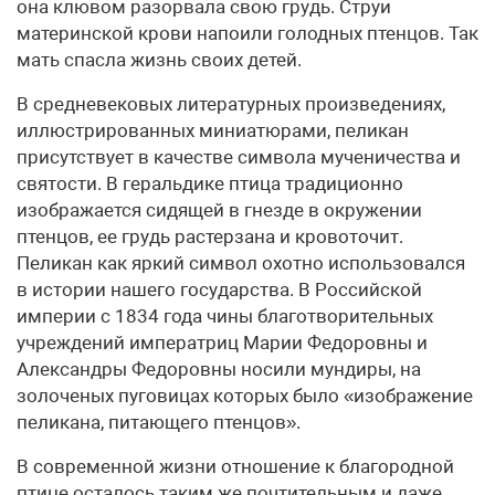
она клювом разорвала свою грудь. Струи
материнской крови напоили голодных птенцов. Так
мать спасла жизнь своих детей.
В средневековых литературных произведениях,
иллюстрированных миниатюрами, пеликан
присутствует в качестве символа мученичества и
святости. В геральдике птица традиционно
изображается сидящей в гнезде в окружении
птенцов, ее грудь растерзана и кровоточит.
Пеликан как яркий символ охотно использовался
в истории нашего государства. В Российской
империи с 1834 года чины благотворительных
учреждений императриц Марии Федоровны и
Александры Федоровны носили мундиры, на
золоченых пуговицах которых было «изображение
пеликана, питающего птенцов».
В современной жизни отношение к благородной
птице осталось таким же почтительным и даже