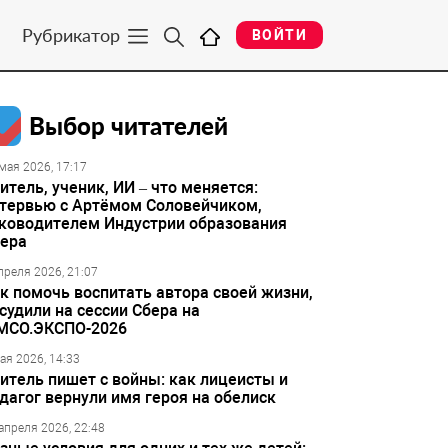
Рубрикатор
ВОЙТИ
Выбор читателей
мая 2026, 17:17
итель, ученик, ИИ – что меняется:
тервью с Артёмом Соловейчиком,
ководителем Индустрии образования
ера
преля 2026, 21:07
к помочь воспитать автора своей жизни,
судили на сессии Сбера на
МСО.ЭКСПО-2026
ая 2026, 14:33
итель пишет с войны: как лицеисты и
дагог вернули имя героя на обелиск
апреля 2026, 22:48