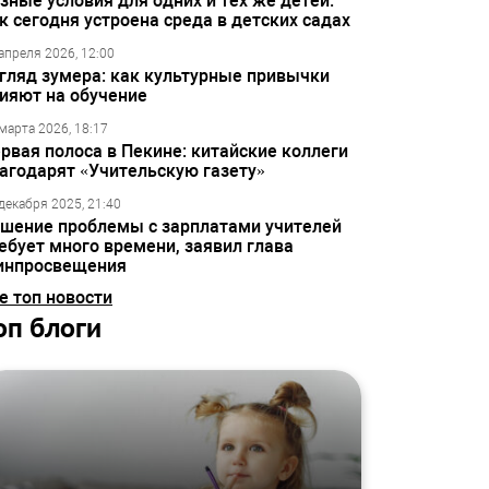
зные условия для одних и тех же детей:
к сегодня устроена среда в детских садах
апреля 2026, 12:00
гляд зумера: как культурные привычки
ияют на обучение
марта 2026, 18:17
рвая полоса в Пекине: китайские коллеги
агодарят «Учительскую газету»
декабря 2025, 21:40
шение проблемы с зарплатами учителей
ебует много времени, заявил глава
инпросвещения
е топ новости
оп блоги