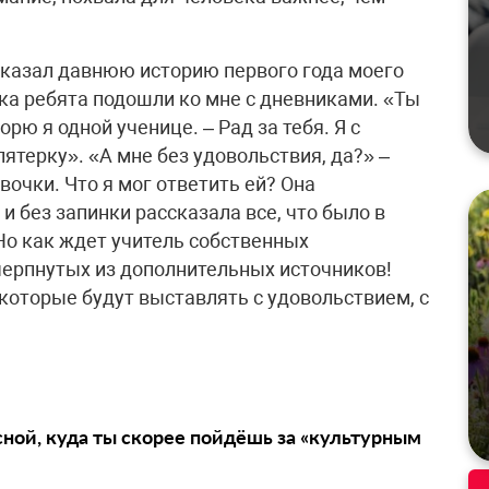
сказал давнюю историю первого года моего
ока ребята подошли ко мне с дневниками. «Ты
орю я одной ученице. – Рад за тебя. Я с
терку». «А мне без удовольствия, да?» –
очки. Что я мог ответить ей? Она
и без запинки рассказала все, что было в
 Но как ждет учитель собственных
ерпнутых из дополнительных источников!
которые будут выставлять с удовольствием, с
сной, куда ты скорее пойдёшь за «культурным