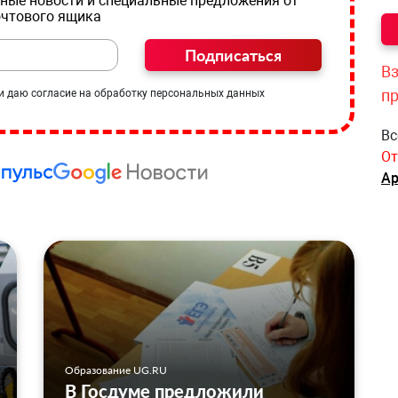
ные новости и специальные предложения от
очтового ящика
Подписаться
Вз
п
и даю согласие на обработку персональных данных
Вс
От
Ар
Образование UG.RU
В Госдуме предложили