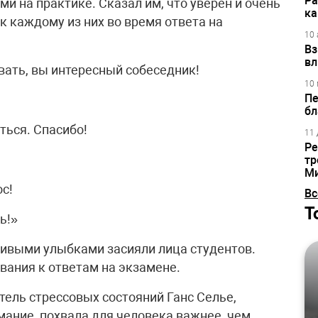
Ра
 на практике. Сказал им, что уверен и очень
ка
 к каждому из них во время ответа на
10 
Вз
вл
вать, вы интересный собеседник!
10 
Пе
бл
ться. Спасибо!
11 
Ре
тр
М
с!
Вс
Т
ь!»
ливыми улыбками засияли лица студентов.
вания к ответам на экзамене.
тель стрессовых состояний Ганс Селье,
мание, похвала для человека важнее, чем