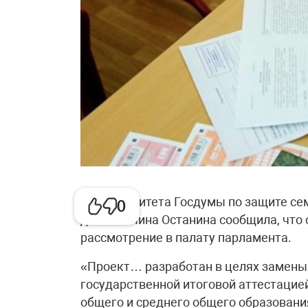
Глава комитета Госдумы по защите сем
0
детства Нина Останина сообщила, что
рассмотрение в палату парламента.
«Проект… разработан в целях замены 
государственной итоговой аттестаци
общего и среднего общего образовани