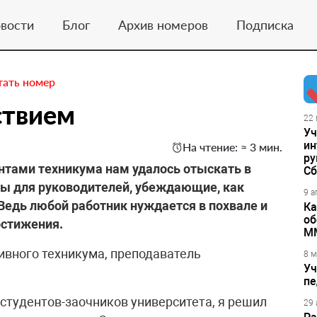
вости
Блог
Архив номеров
Подписка
тать номер
ствием
22 
Уч
ин
На чтение: ≈ 3 мин.
ру
нтами техникума нам удалось отыскать в
Сб
ты для руководителей, убеждающие, как
9 а
едь любой работник нуждается в похвале и
Ка
об
остижения.
М
ивного техникума, преподаватель
8 м
Уч
пе
студентов-заочников университета, я решил
29 