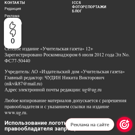
КОНТАКТЫ
ICCS
ФОТОРЕПОРТАЖИ
Редакция
БЛОГ
Реклама
Партнеры
0
Сетевое издание «Учительская газета» 12+
Зарегистрировано Роскомнадзором 6 июля 2012 года Эл No.
ФС77-50440
Учредитель: АО «Издательский дом «Учительская газета»
Главный редактор: ЧУДИН Никита Викторович
(nikvik87@mail.ru)
Адрес электронной почты редакции: ug@ug.ru
Любое копирование материалов допускается с разрешения
правообладателя и с указанием ссылки на издание
www.ug.ru.
Использование логотипа без согласия
Реклама на сайте
правообладателя запрещено законом