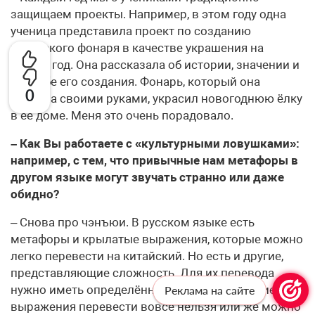
защищаем проекты. Например, в этом году одна
ученица представила проект по созданию
китайского фонаря в качестве украшения на
Новый год. Она рассказала об истории, значении и
способе его создания. Фонарь, который она
0
сделала своими руками, украсил новогоднюю ёлку
в её доме. Меня это очень порадовало.
– Как Вы работаете с «культурными ловушками»:
например, с тем, что привычные нам метафоры в
другом языке могут звучать странно или даже
обидно?
– Снова про чэнъюи. В русском языке есть
метафоры и крылатые выражения, которые можно
легко перевести на китайский. Но есть и другие,
представляющие сложность. Для их перевода
нужно иметь определённую подготовку. Какие-то
Реклама на сайте
выражения перевести вовсе нельзя или же можно