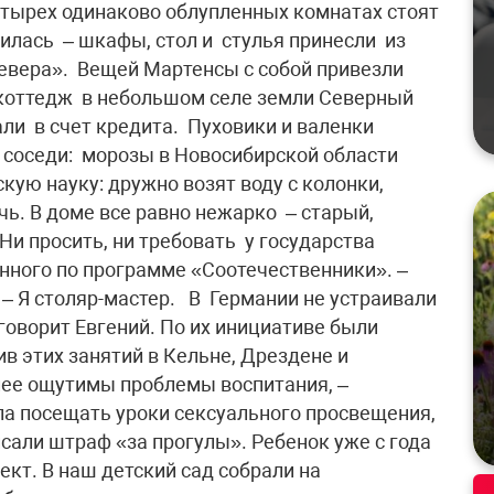
четырех одинаково облупленных комнатах стоят
илась – шкафы, стол и стулья принесли из
евера». Вещей Мартенсы с собой привезли
в коттедж в небольшом селе земли Северный
ли в счет кредита. Пуховики и валенки
и соседи: морозы в Новосибирской области
скую науку: дружно возят воду с колонки,
чь. В доме все равно нежарко – старый,
 Ни просить, ни требовать у государства
енного по программе «Соотечественники». –
. – Я столяр-мастер. В Германии не устраивали
говорит Евгений. По их инициативе были
в этих занятий в Кельне, Дрездене и
олее ощутимы проблемы воспитания, –
ла посещать уроки сексуального просвещения,
исали штраф «за прогулы». Ребенок уже с года
кт. В наш детский сад собрали на