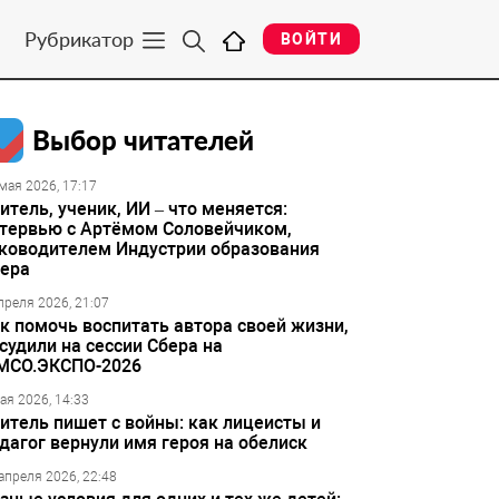
Рубрикатор
ВОЙТИ
Выбор читателей
мая 2026, 17:17
итель, ученик, ИИ – что меняется:
тервью с Артёмом Соловейчиком,
ководителем Индустрии образования
ера
преля 2026, 21:07
к помочь воспитать автора своей жизни,
судили на сессии Сбера на
МСО.ЭКСПО-2026
ая 2026, 14:33
итель пишет с войны: как лицеисты и
дагог вернули имя героя на обелиск
апреля 2026, 22:48