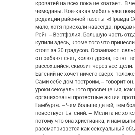
кроватей на всех пока не хватает. В 
чемоданы. Кое-какая мебель уже появ
редакции районной газеты «Правда С
мало, хотя приехали навсегда, прода
Рейн – Вестфалия. Большую часть отда
купили здесь, кроме того что принесл
стоят за 30 градусов. Осваивают сель
отгребают снег, колют дрова, топят пе
рассохшийся, сквозит через все щели.
Евгений не хочет ничего сверх полож
Сами себе дом построим, – говорит он
уроки сексуального просвещения, как 
организованы протестные акции проти
Гамбурге. – Чем больше детей, тем б
повествует Евгений. – Мелита не хоте
потому что она христианка, и нам вып
рассматривается как сексуальный объе