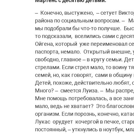
Мартенс с десятью детьми.
– Конечно, выстужено, – сетует Викт
района по социальным вопросам. – М
мы подобрали бы что-то получше. Быст
то подсказали, вселились сами с деся
Ойгена, который уже переименовал се
паспорта, немало. Открытый внешне, 
свободно, главное – в кругу семьи. Дет
стрелами. Если стрел мало, то воину т
семей, но, как говорят, сами в общину
Детей, похоже, действительно любят, о
Много? – смеется Луиза. – Мы распре
Мне помощь потребовалась, а все заня
мало, ведь не хватает? Это благосло
организм. Если порознь, конечно, кат
Лукас орудует кочергой в печке, стар
постоянный, – уткнулись в ноутбук, мл