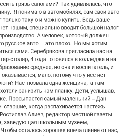
месить грязь сапогами? Так удивлялась, что
ину. Я понимаю в автомобилях, сам свои авто
г только такую и можно купить. Ведь ваше
анет нашим, специально вводит большой налог
производство. А человек, который должен
то русское авто – это плохо. Но мы хотим
читься сами. Серебрякова пригласила нас на
тер-столяр, 4 года готовился в колледже и на
бразование среднее, но она и воспитатель, и
, оказывается, мало, потому что у нее нет
хологи? Нас позвала одна женщина, а там
хотели занизить нам планку. Дети, услышав,
иже. Просыпается самый маленький – Дан-
и старшие, когда распахивается настежь
 Ростислав Алиев, редактор местной газеты
ва, заведующая школьным музеем,
 Чтобы осталось хорошее впечатление от нас,