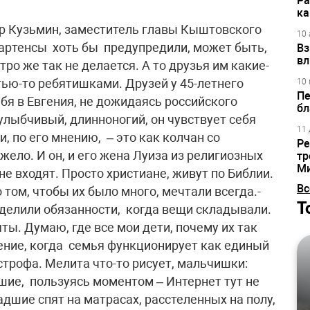
Ра
ка
ор Кузьмин, заместитель главы Кыштовского
10 
артенсы хоть бы предупредили, может быть,
Вз
вл
ро же так не делается. А то друзья им какие-
тью-то ребятишками. Друзей у 45-летнего
10 
Пе
бя в Евгения, не дожидаясь российского
бл
улыбчивый, длинноногий, он чувствует себя
11 
и, по его мнению, – это как колчан со
Ре
яжело. И он, и его жена Луиза из религиозных
тр
М
 не входят. Просто христиане, живут по Библии.
Вс
 том, чтобы их было много, мечтали всегда.-
Т
делили обязанности, когда вещи складывали.
ты. Думаю, где все мои дети, почему их так
вение, когда семья функционирует как единый
астрофа. Мелита что-то рисует, мальчишки:
шие, пользуясь моментом – Интернет тут не
адшие спят на матрасах, расстеленных на полу,