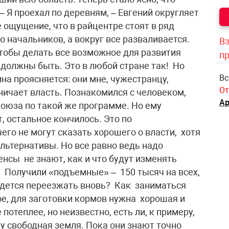
– Я проехал по деревням, – Евгений округляет
е ощущение, что в райцентре стоят в ряд
о начальников, а вокруг все разваливается.
Вз
чтобы делать все возможное для развития
п
е должны быть. Это в любой стране так! Но
Вс
ина проясняется: они мне, чужестранцу,
От
ничает власть. Познакомился с человеком,
Ар
оюза по такой же программе. Но ему
, остальное кончилось. Это по
го не могут сказать хорошего о власти, хотя
альтернативы. Но все равно ведь надо
нсы не знают, как и что будут изменять
. Получили «подъемные» – 150 тысяч на всех,
идется переезжать вновь? Как заниматься
ое, для заготовки кормов нужна хорошая и
 потеплее, но неизвестно, есть ли, к примеру,
у свободная земля. Пока они знают точно