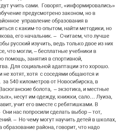
будут учить сами. Говорят, «информировались»
обучение предусмотрено законом, но в
районное управление образования в
ться с каким-то опытом, найти методики, но
якова, его начальник. – Считаем, что лучше
тобы русский изучить, ведь только двое из них
е, что могли, – бесплатные учебники в
ю помощь, занятия в спортивной,
ва. Для социальной адаптации это хорошо.
 не хотят, хотя с соседями общаются и
 за 540 километров от Новосибирска, в
Васюганские болота, – экзотика, и местные
рых», несут им одежду, книжки, сало… Луиза,
авит, учит его вместе с ребятишками. В
 Они нас попросили сделать выбор – тот,
ний. – Но чему могут научить детей в школах,
 образование района, говорит, что надо