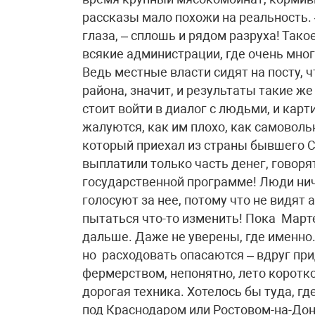
рассказы мало похожи на реальность. 
глаза, – сплошь и рядом разруха! Тако
всякие администрации, где очень мног
Ведь местные власти сидят на посту, 
района, значит, и результаты такие ж
стоит войти в диалог с людьми, и карт
жалуются, как им плохо, как самоволь
который приехал из страны бывшего С
выплатили только часть денег, говорят
государственной программе! Люди ниче
голосуют за нее, потому что не видят 
пытаться что-то изменить! Пока Марте
дальше. Даже не уверены, где именно
но расходовать опасаются – вдруг пр
фермерством, непонятно, лето коротк
дорогая техника. Хотелось бы туда, где
под Краснодаром или Ростовом-на-Дон