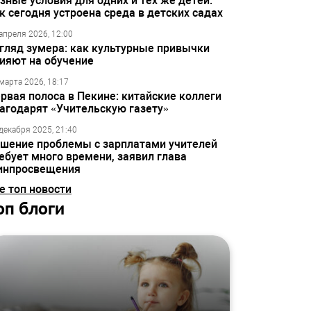
зные условия для одних и тех же детей:
к сегодня устроена среда в детских садах
апреля 2026, 12:00
гляд зумера: как культурные привычки
ияют на обучение
марта 2026, 18:17
рвая полоса в Пекине: китайские коллеги
агодарят «Учительскую газету»
декабря 2025, 21:40
шение проблемы с зарплатами учителей
ебует много времени, заявил глава
инпросвещения
е топ новости
оп блоги