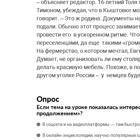
– объясняет редактор. 16-летний Толя
Тимоном, убеждая, что в Кыштовке мо
говорит. – Это ж родина. Документы 
подали. Обычно этот процесс занимае
провести его в ускоренном ритме. Что
переселенцами, да еще такими «гром
На фермерство, о котором мечтал, Ев
Думает, не организовать ли ему столя
делать красивую мебель. Похоже, в п
другом уголке России – у немцев буд
Опрос
Если тема на уроке показалась интере
продолжением»?
В соцсети и на видеоплатформы — там быстро
В онлайн‑энциклопедии, научно‑популярные 