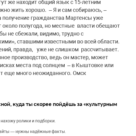
 тут же находит общий язык с 15-летним
жно жить хорошо. – Я и сам собираюсь, –
на получение гражданства Мартенсы уже
т около полугода, но местные власти обещают
бы не сбежали, видимо, трудно с
кими», ставшими известными во всей области.
гений, правда, уже не слишком рассчитывает.
рное производство, ведь он мастер, может
оисках места под солнцем – в Кыштовке или
ет еще много неожиданного. Омск
сной, куда ты скорее пойдёшь за «культурным
 нахожу ролики и подборки.
сайты — нужны надёжные факты.