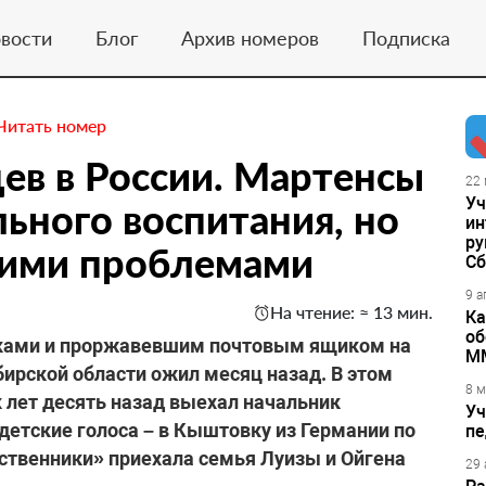
вости
Блог
Архив номеров
Подписка
Читать номер
ев в России. Мартенсы
22 
Уч
льного воспитания, но
ин
ру
гими проблемами
Сб
9 а
На чтение: ≈ 13 мин.
Ка
об
ками и проржавевшим почтовым ящиком на
М
ирской области ожил месяц назад. В этом
8 м
ак лет десять назад выехал начальник
Уч
детские голоса – в Кыштовку из Германии по
пе
ственники» приехала семья Луизы и Ойгена
29 