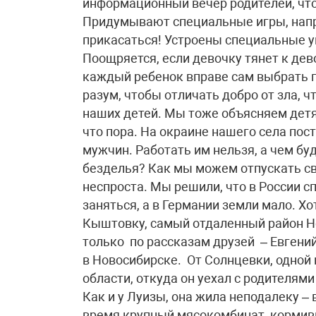
информационный вечер родителей, что
Придумывают специальные игры, напр
прикасаться! Устроены специальные уг
Поощряется, если девочку тянет к дев
каждый ребенок вправе сам выбрать г
разум, чтобы отличать добро от зла, 
наших детей. Мы тоже объясняем детям
что пора. На окраине нашего села по
мужчин. Работать им нельзя, а чем б
безделья? Как мы можем отпускать сво
неспроста. Мы решили, что в России 
заняться, а в Германии земли мало. Х
Кыштовку, самый отдаленный район Н
только по рассказам друзей – Евгени
в Новосибирске. От Солнцевки, одно
области, откуда он уехал с родителями
Как и у Луизы, она жила неподалеку – 
время крупный мясокомбинат, кормивш