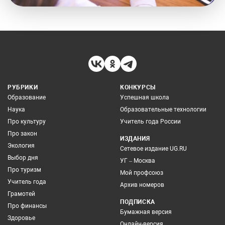
РУБРИКИ
КОНКУРСЫ
Образование
Успешная школа
Наука
Образовательные технологии
Про культуру
Учитель года России
Про закон
ИЗДАНИЯ
Экология
Сетевое издание UG.RU
Выбор дня
УГ – Москва
Про туризм
Мой профсоюз
Учитель года
Архив номеров
Грамотей
ПОДПИСКА
Про финансы
Бумажная версия
Здоровье
Онлайн-версия