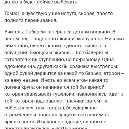
должна будет сейчас выбежать.
Тома: Не чувствую у нее испуга, скорее, просто
полнота переживания.
Учитель: Соберем теперь все детали воедино. В
целом все – водоворот жизни, «карусель». Никаких
символов, ничего, кроме единого, сильного
ощущения бьющейся жизни… Все балерины
готовятся к выступлению, но по-разному. Одна
вдохновенна, другая как бы сражена выстрелом:
одной рукой держится за какой-то барьер, второй –
за вену на шее. И есть во всем этом какая-то
логика круга: он начинается той балериной,
которая завязывает туфельки, наклонилась, идет к
той, которая подправляет плечики, затем – к
«обезьянке», там – порыв, безудержное
стремление и попытка защититься локтем от
яркого света. И наконец падение, словно ее
прострелили пулей: «Нет! Не могу!»