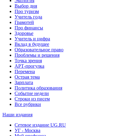
Экология
Выбор дня
Про туризм
Учитель года
Грамотей
Про финансы
Здоровье
Учитель и цифра
Вклад в будущее
Образовательное право
Проблемы и решения
Точка зрения
АРТ-прогулка
Перемена
Острая тема
Зарплата
Политика образования
Событие недели
Строки из писем
Все рубрики
Наши издания
Сетевое издание UG.RU
УГ - Москва
Мой профсоюз