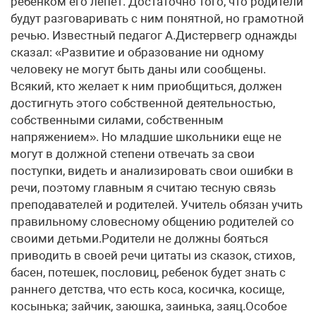
ребенком его лепет. Достаточно того, что родители
будут разговаривать с ним понятной, но грамотной
речью. Известный педагог А.Дистервегр однажды
сказал: «Развитие и образование ни одному
человеку не могут быть даны или сообщены.
Всякий, кто желает к ним приобщиться, должен
достигнуть этого собственной деятельностью,
собственными силами, собственным
напряжением». Но младшие школьники еще не
могут в должной степени отвечать за свои
поступки, видеть и анализировать свои ошибки в
речи, поэтому главным я считаю тесную связь
преподавателей и родителей. Учитель обязан учить
правильному словесному общению родителей со
своими детьми.Родители не должны бояться
приводить в своей речи цитаты из сказок, стихов,
басен, потешек, пословиц, ребенок будет знать с
раннего детства, что есть коса, косичка, косище,
косынька; зайчик, заюшка, заинька, заяц.Особое