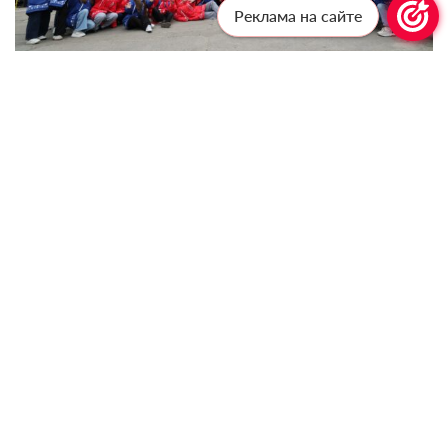
Реклама на сайте
Фото: пресс-служба проекта «Ледокол знаний»
Экспертами экспедиции стали директор МДЦ
«Артек» Константин Федоренко и
победитель
Всероссийского профессионального конкурса
«Учитель года России» 2025 года Дмитрий
Баланчуков. Константин Федоренко рассказал, что
в рамках предстоящей экспедиции он намерен
выслушать детей и выяснить, как им в столь юном
возрасте удалось присоединиться к этому
уникальному проекту. Дмитрий Баланчуков
подчеркнул, что работа в составе экспедиции
является большой честью. Для него важно
познакомиться с единомышленниками –
талантливыми детьми со всей России и из других
стран.