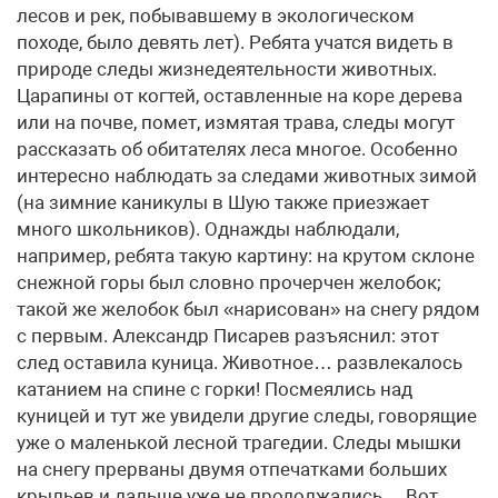
лесов и рек, побывавшему в экологическом
походе, было девять лет). Ребята учатся видеть в
природе следы жизнедеятельности животных.
Царапины от когтей, оставленные на коре дерева
или на почве, помет, измятая трава, следы могут
рассказать об обитателях леса многое. Особенно
интересно наблюдать за следами животных зимой
(на зимние каникулы в Шую также приезжает
много школьников). Однажды наблюдали,
например, ребята такую картину: на крутом склоне
снежной горы был словно прочерчен желобок;
такой же желобок был «нарисован» на снегу рядом
с первым. Александр Писарев разъяснил: этот
след оставила куница. Животное… развлекалось
катанием на спине с горки! Посмеялись над
куницей и тут же увидели другие следы, говорящие
уже о маленькой лесной трагедии. Следы мышки
на снегу прерваны двумя отпечатками больших
крыльев и дальше уже не продолжались… Вот