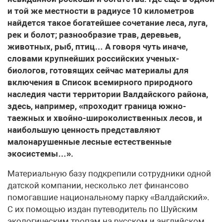
и той же местности в радиусе 10 километров
найдется такое богатейшее сочетание леса, луга,
рек и болот; разнообразие трав, деревьев,
животных, рыб, птиц… А говоря чуть иначе,
словами крупнейших российских ученых-
биологов, готовящих сейчас материалы для
включения в Список всемирного природного
наследия части территории Валдайского района,
здесь, например, «проходит граница южно-
таежных и хвойно-широколиственных лесов, и
наибольшую ценность представляют
малонарушенные лесные естественные
экосистемы…».
Материальную базу подкрепили сотрудники одной
датской компании, несколько лет финансово
помогавшие национальному парку «Валдайский».
С их помощью издан путеводитель по Шуйским
экологическим тропам на русском и английском