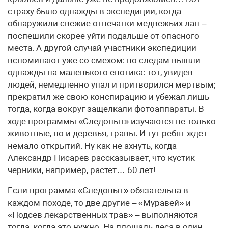
страху было однажды в экспедиции, когда
обнаружили свежие отпечатки медвежьих лап –
поспешили скорее уйти подальше от опасного
места. А другой случай участники экспедиции
вспоминают уже со смехом: по следам вышли
однажды на маленького енотика: тот, увидев
людей, немедленно упал и притворился мертвым;
прекратил же свою конспирацию и убежал лишь
тогда, когда вокруг защелкали фотоаппараты. В
ходе программы «Следопыт» изучаются не только
животные, но и деревья, травы. И тут ребят ждет
немало открытий. Ну как не ахнуть, когда
Александр Писарев рассказывает, что кустик
черники, например, растет… 60 лет!
Если программа «Следопыт» обязательна в
каждом походе, то две другие – «Муравей» и
«Подсев лекарственных трав» – выполняются
тогда, когда это нужно. На площадь леса в один