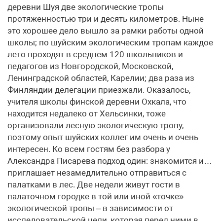
деревни Шуя две экологические тропы
протяженностью три и десять километров. Ныне
это хорошее дело вышло за рамки работы одной
школы; по шуйским экологическим тропам каждое
лето проходят в среднем 120 школьников и
педагогов из Новгородской, Московской,
Ленинградской областей, Карелии; два раза из
Финляндии делегации приезжали. Оказалось,
учителя школы финской деревни Охкала, что
находится недалеко от Хельсинки, тоже
организовали лесную экологическую тропу,
поэтому опыт шуйских коллег им очень и очень
интересен. Ко всем гостям без разбора у
Александра Писарева подход один: знакомится и…
приглашает незамедлительно отправиться с
палатками в лес. Две недели живут гости в
палаточном городке в той или иной «точке»
экологической тропы – в зависимости от
исследовательской цели, которая перед ними в