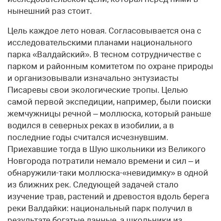
нынешний раз стоит.
Цель каждое лето новая. Согласовывается она с
исследовательскими планами национального
парка «Валдайский». В тесном сотрудничестве с
парком и районным комитетом по охране природы
и организовывали изначально энтузиасты
Писаревы свои экологические тропы. Целью
самой первой экспедиции, например, были поиски
жемчужницы речной – моллюска, который раньше
водился в северных реках в изобилии, а в
последние годы считался исчезнувшим.
Приехавшие тогда в Шую школьники из Великого
Новгорода потратили немало времени и сил – и
обнаружили-таки моллюска-«невидимку» в одной
из ближних рек. Следующей задачей стало
изучение трав, растений и древостоя вдоль берега
реки Валдайки: национальный парк получил в
результате богатые данные, а школьники из