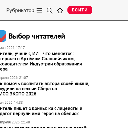
Рубрикатор
ВОЙТИ
Выбор читателей
мая 2026, 17:17
итель, ученик, ИИ – что меняется:
тервью с Артёмом Соловейчиком,
ководителем Индустрии образования
ера
преля 2026, 21:07
к помочь воспитать автора своей жизни,
судили на сессии Сбера на
МСО.ЭКСПО-2026
ая 2026, 14:33
итель пишет с войны: как лицеисты и
дагог вернули имя героя на обелиск
апреля 2026, 22:48