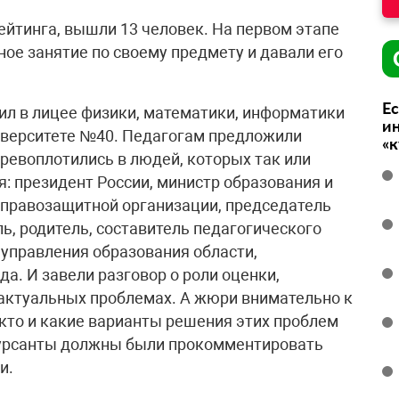
рейтинга, вышли 13 человек. На первом этапе
ное занятие по своему предмету и давали его
Ес
ил в лицее физики, математики, информатики
ин
иверситете №40. Педагогам предложили
«
еревоплотились в людей, которых так или
: президент России, министр образования и
ь правозащитной организации, председатель
ь, родитель, составитель педагогического
 управления образования области,
а. И завели разговор о роли оценки,
 актуальных проблемах. А жюри внимательно к
 кто и какие варианты решения этих проблем
нкурсанты должны были прокомментировать
и.