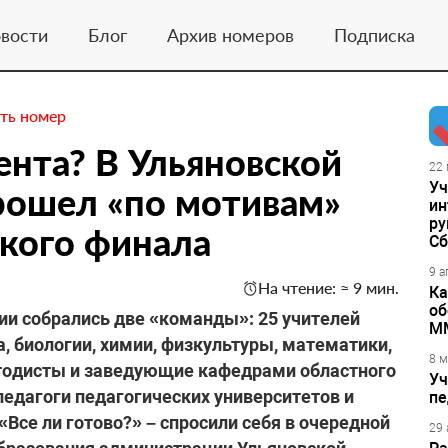
вости
Блог
Архив номеров
Подписка
ть номер
ента? В Ульяновской
22 
Уч
рошел «по мотивам»
ин
ру
кого финала
Сб
9 а
На чтение: ≈ 9 мин.
Ка
об
ции собрались две «команды»: 25 учителей
М
, биологии, химии, физкультуры, математики,
8 м
тодисты и заведующие кафедрами областного
Уч
едагоги педагогических университетов и
пе
Все ли готово?» – спросили себя в очередной
29 