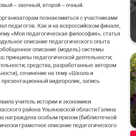
рвый – заочный, второй – очный.
организаторам познакомиться с участниками
ал педагогов. Как и на всероссийском финале,
 тему «Моя педагогическая философия», статья
одульное описание педагогического опыта
 обобщенное описание (модель) системы
са; принципы педагогической деятельности;
ельности; средства, разработанные автором
ности), сочинение на тему «Школа и
 презентационный видеоролик, запись
явила учитель истории и экономики
асского района Ульяновской области Галина
ла награждена особым призом (библиотечкой
тически грамотное описание педагогического