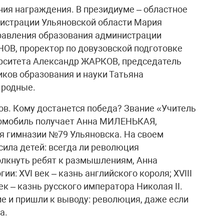
ия награждения. В президиуме – областное
нистрации Ульяновской области Мария
равления образования администрации
ОВ, проректор по довузовской подготовке
ерситета Александр ЖАРКОВ, председатель
ков образования и науки Татьяна
 родные.
ов. Кому достанется победа? Звание «Учитель
втомобиль получает Анна МИЛЕНЬКАЯ,
я гимназии №79 Ульяновска. На своем
сила детей: всегда ли революция
олкнуть ребят к размышлениям, Анна
и: XVI век – казнь английского короля; XVIII
ек – казнь русского императора Николая II.
 и пришли к выводу: революция, даже если
а.