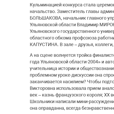
Кульминацией конкурса стала церемон
начальство. Заместитель главы адми
БОЛЬШАКОВА, начальник главного уп
Ульяновской области Владимир МИРОН
Ульяновского государственного унив
областного обкома профсоюза работни
КАПУСТИНА. В зале – друзья, коллеги,
А на сцене волнуется тройка финалист
года Ульяновской области-2004» и а
учительница истории и обществознани
проблемном уроке-дискуссии она спро
заканчивается насилием? Чтобы подт
Викторовна использовала прием аналоги
век – казнь французского короля; XX в
Школьники написали мини-рассуждение
она оправданна, всегда безнравственн