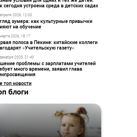
зные условия для одних и тех же детей:
к сегодня устроена среда в детских садах
апреля 2026, 12:00
гляд зумера: как культурные привычки
ияют на обучение
марта 2026, 18:17
рвая полоса в Пекине: китайские коллеги
агодарят «Учительскую газету»
декабря 2025, 21:40
шение проблемы с зарплатами учителей
ебует много времени, заявил глава
инпросвещения
е топ новости
оп блоги