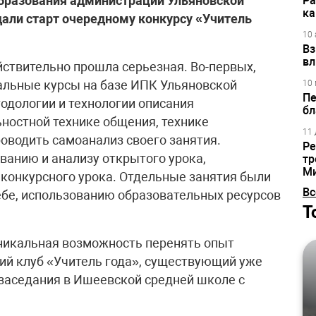
образования администрации Ульяновской
Ра
ка
дали старт очередному конкурсу «Учитель
10 
Вз
вл
йствительно прошла серьезная. Во-первых,
альные курсы на базе ИПК Ульяновской
10 
Пе
тодологии и технологии описания
бл
ностной технике общения, технике
11 
роводить самоанализ своего занятия.
Ре
ванию и анализу открытого урока,
тр
М
 конкурсного урока. Отдельные занятия были
Вс
ебе, использованию образовательных ресурсов
Т
уникальная возможность перенять опыт
ий клуб «Учитель года», существующий уже
 заседания в Ишеевской средней школе с