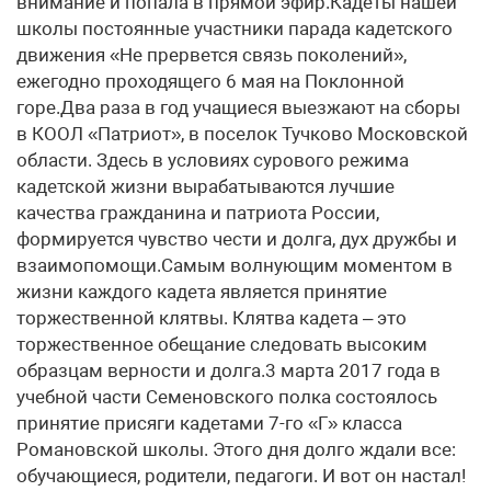
внимание и попала в прямой эфир.Кадеты нашей
школы постоянные участники парада кадетского
движения «Не прервется связь поколений»,
ежегодно проходящего 6 мая на Поклонной
горе.Два раза в год учащиеся выезжают на сборы
в КООЛ «Патриот», в поселок Тучково Московской
области. Здесь в условиях сурового режима
кадетской жизни вырабатываются лучшие
качества гражданина и патриота России,
формируется чувство чести и долга, дух дружбы и
взаимопомощи.Самым волнующим моментом в
жизни каждого кадета является принятие
торжественной клятвы. Клятва кадета – это
торжественное обещание следовать высоким
образцам верности и долга.3 марта 2017 года в
учебной части Семеновского полка состоялось
принятие присяги кадетами 7-го «Г» класса
Романовской школы. Этого дня долго ждали все:
обучающиеся, родители, педагоги. И вот он настал!