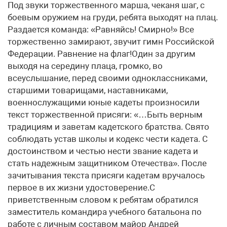
Под звуки торжественного марша, чеканя шаг, с
боевым оружием на груди, ребята выходят на плац.
Раздается команда: «Равняйсь! Смирно!» Все
торжественно замирают, звучит гимн Российской
Федерации. Равнение на флаг!Один за другим
выходя на середину плаца, громко, во
всеуслышание, перед своими одноклассниками,
старшими товарищами, наставниками,
военнослужащими юные кадеты произносили
текст торжественной присяги: «…Быть верным
традициям и заветам кадетского братства. Свято
соблюдать устав школы и кодекс чести кадета. С
достоинством и честью нести звание кадета и
стать надежным защитником Отечества». После
зачитывания текста присяги кадетам вручалось
первое в их жизни удостоверение.С
приветственным словом к ребятам обратился
заместитель командира учебного батальона по
работе с личным составом майор Андрей