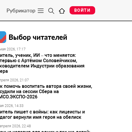
Рубрикатор
ВОЙТИ
Выбор читателей
мая 2026, 17:17
итель, ученик, ИИ – что меняется:
тервью с Артёмом Соловейчиком,
ководителем Индустрии образования
ера
преля 2026, 21:07
к помочь воспитать автора своей жизни,
судили на сессии Сбера на
МСО.ЭКСПО-2026
ая 2026, 14:33
итель пишет с войны: как лицеисты и
дагог вернули имя героя на обелиск
апреля 2026, 22:48