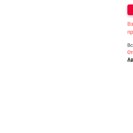
Вз
п
Вс
От
Ар