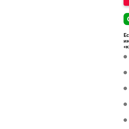
Ес
ин
«