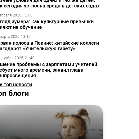
зные условия для одних и тех же детей:
к сегодня устроена среда в детских садах
апреля 2026, 12:00
гляд зумера: как культурные привычки
ияют на обучение
марта 2026, 18:17
рвая полоса в Пекине: китайские коллеги
агодарят «Учительскую газету»
декабря 2025, 21:40
шение проблемы с зарплатами учителей
ебует много времени, заявил глава
инпросвещения
е топ новости
оп блоги