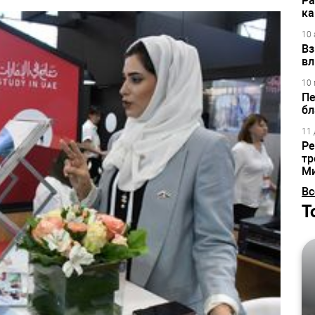
Ра
ка
10 
Вз
вл
10 
Пе
бл
11 
Ре
тр
М
Вс
Т