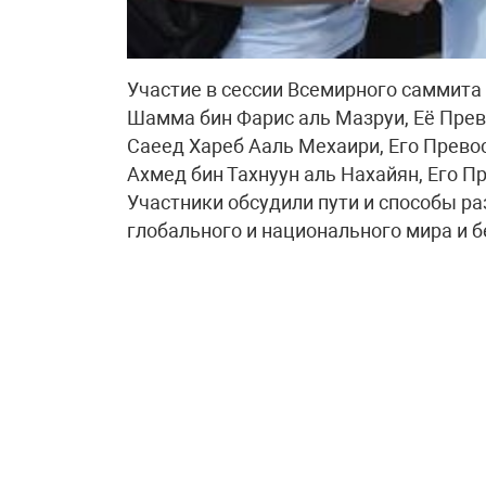
Участие в сессии Всемирного саммита
Шамма бин Фарис аль Мазруи, Её Пре
Саеед Хареб Ааль Мехаири, Его Прево
Ахмед бин Тахнуун аль Нахайян, Его 
Участники обсудили пути и способы р
глобального и национального мира и б