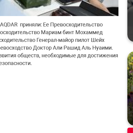
 AQDAR приняли: Ее Превосходительство
восходительство Мариам бинт Мохаммед
сходительство Генерал-майор пилот Шейх
Превосходство Доктор Али Рашид Аль Нуаими.
азвития обществ, необходимые для достижения
езопасности.