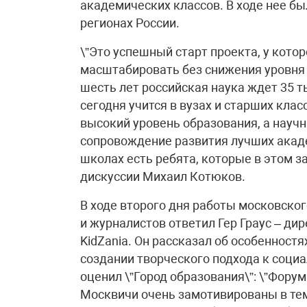
академических классов. В ходе нее бы
регионах России.
\”Это успешный старт проекта, у кото
масштабировать без снижения уровня 
шесть лет российская наука ждет 35 т
сегодня учится в вузах и старших кла
высокий уровень образования, а науч
сопровождение развития лучших акаде
школах есть ребята, которые в этом з
дискуссии Михаил Котюков.
В ходе второго дня работы московско
и журналистов ответил Гер Граус – д
KidZania. Он рассказал об особенност
создании творческого подхода к социа
оценил \”Город образования\”: \”Фор
Москвичи очень замотивированы в тем