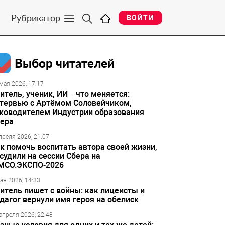
Рубрикатор
ВОЙТИ
Выбор читателей
мая 2026, 17:17
итель, ученик, ИИ – что меняется:
тервью с Артёмом Соловейчиком,
ководителем Индустрии образования
ера
преля 2026, 21:07
к помочь воспитать автора своей жизни,
судили на сессии Сбера на
МСО.ЭКСПО-2026
ая 2026, 14:33
итель пишет с войны: как лицеисты и
дагог вернули имя героя на обелиск
апреля 2026, 22:48