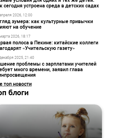
зные условия для одних и тех же детей:
к сегодня устроена среда в детских садах
апреля 2026, 12:00
гляд зумера: как культурные привычки
ияют на обучение
марта 2026, 18:17
рвая полоса в Пекине: китайские коллеги
агодарят «Учительскую газету»
декабря 2025, 21:40
шение проблемы с зарплатами учителей
ебует много времени, заявил глава
инпросвещения
е топ новости
оп блоги