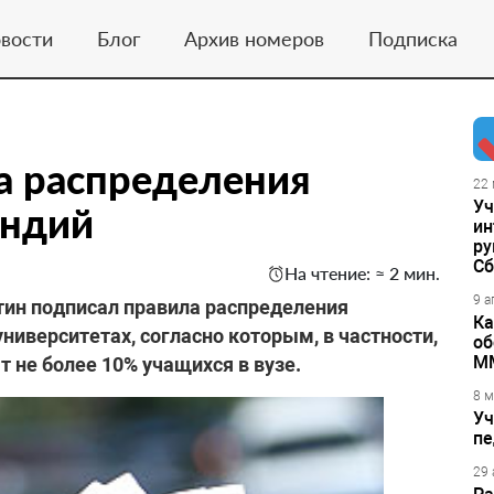
вости
Блог
Архив номеров
Подписка
а распределения
22 
Уч
ендий
ин
ру
Сб
На чтение: ≈ 2 мин.
9 а
тин подписал правила распределения
Ка
ниверситетах, согласно которым, в частности,
об
М
т не более 10% учащихся в вузе.
8 м
Уч
пе
29 