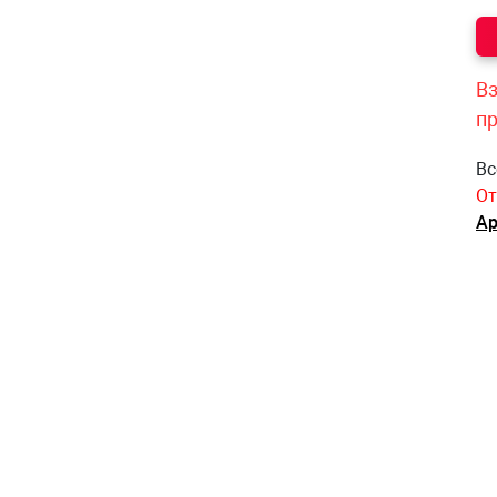
Вз
п
Вс
От
Ар