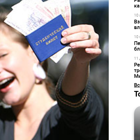
Ра
ка
10 
Вз
вл
10 
Пе
бл
11 
Ре
тр
М
Вс
Т