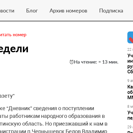
вости
Блог
Архив номеров
Подписка
итать номер
едели
22 
Уч
ин
На чтение: ≈ 13 мин.
ру
Сб
9 а
Ка
об
азету”
М
8 м
ике “Дневник” сведения о поступлении
Уч
аты работникам народного образования в
пе
итинскую область. Но приезжавший к нам в
29 
министрации п.Чернышевск Белов Владимир