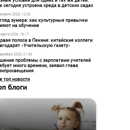
зные условия для одних и тех же детей:
к сегодня устроена среда в детских садах
апреля 2026, 12:00
гляд зумера: как культурные привычки
ияют на обучение
марта 2026, 18:17
рвая полоса в Пекине: китайские коллеги
агодарят «Учительскую газету»
декабря 2025, 21:40
шение проблемы с зарплатами учителей
ебует много времени, заявил глава
инпросвещения
е топ новости
оп блоги