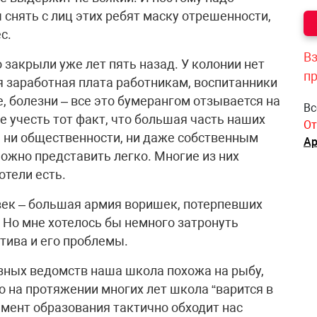
снять с лиц этих ребят маску отрешенности,
с.
Вз
 закрыли уже лет пять назад. У колонии нет
п
я заработная плата работникам, воспитанники
, болезни – все это бумерангом отзывается на
Вс
е учесть тот факт, что большая часть наших
От
, ни общественности, ни даже собственным
Ар
можно представить легко. Многие из них
отели есть.
век – большая армия воришек, потерпевших
. Но мне хотелось бы немного затронуть
тива и его проблемы.
разных ведомств наша школа похожа на рыбу,
о на протяжении многих лет школа “варится в
амент образования тактично обходит нас