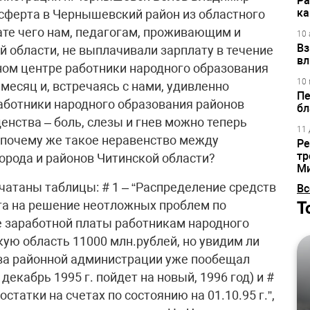
Ра
ка
нсферта в Чернышевский район из областного
тате чего нам, педагогам, проживающим и
10 
Вз
 области, не выплачивали зарплату в течение
вл
тном центре работники народного образования
10 
есяц и, встречаясь с нами, удивленно
Пе
работники народного образования районов
бл
енства – боль, слезы и гнев можно теперь
11 
ак почему же такое неравенство между
Ре
тр
орода и районов Читинской области?
М
ечатаны таблицы: # 1 – “Распределение средств
Вс
Т
та на решение неотложных проблем по
 заработной платы работникам народного
кую область 11000 млн.рублей, но увидим ли
ава районной администрации уже пообещал
 декабрь 1995 г. пойдет на новый, 1996 год) и #
статки на счетах по состоянию на 01.10.95 г.”,