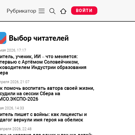
Рубрикатор
ВОЙТИ
Выбор читателей
мая 2026, 17:17
итель, ученик, ИИ – что меняется:
тервью с Артёмом Соловейчиком,
ководителем Индустрии образования
ера
преля 2026, 21:07
к помочь воспитать автора своей жизни,
судили на сессии Сбера на
МСО.ЭКСПО-2026
ая 2026, 14:33
итель пишет с войны: как лицеисты и
дагог вернули имя героя на обелиск
апреля 2026, 22:48