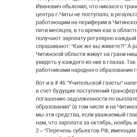
Иванович обьяснил, что никакого тра
центра г.Читы не поступало, в резуль
работающим на периферии в Читинской
пяти месяцев, в то время как в облас
получают зарплату регулярно каждый м
спрашивают: “Как же вы живете?!” А 
Читинской области живут на грани нищ
увидеть у каждого из них в глазах. Т
работниками народного образования г
Вот и в # 46 “Учительской газеты” нап
в счет будущих поступлений трансфер
погашению задолженности по выплате
образования” (в том числе и на Читинс
мы эти средства, если уважаемый гл
нам, что зарплата за октябрь, ноябрь и
2 – “Перечень субьектов РФ, имеющих о