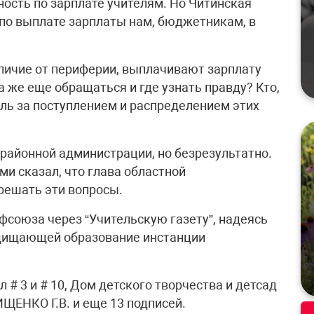
ность по зарплате учителям. Но Читинская
 по выплате зарплаты нам, бюджетникам, в
отличие от периферии, выплачивают зарплату
а же еще обращаться и где узнать правду? Кто,
ль за поступлением и распределением этих
районной администрации, но безрезультатно.
ами сказал, что глава областной
решать эти вопросы.
фсоюза через “Учительскую газету”, надеясь
ащищающей образование инстанции
# 3 и # 10, Дом детского творчества и детсад
ЩЕНКО Г.В. и еще 13 подписей.