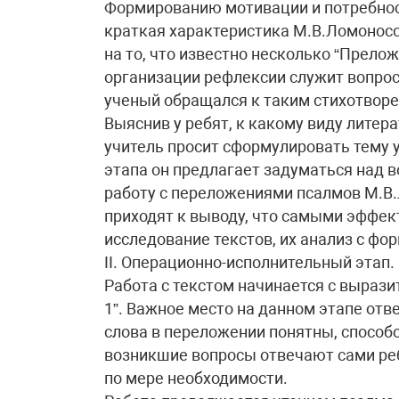
Формированию мотивации и потребнос
краткая характеристика М.В.Ломоносо
на то, что известно несколько “Прело
организации рефлексии служит вопрос
ученый обращался к таким стихотворе
Выяснив у ребят, к какому виду литер
учитель просит сформулировать тему у
этапа он предлагает задуматься над 
работу с переложениями псалмов М.В.
приходят к выводу, что самыми эффе
исследование текстов, их анализ с ф
II. Операционно-исполнительный этап.
Работа с текстом начинается с выраз
1”. Важное место на данном этапе отве
слова в переложении понятны, способс
возникшие вопросы отвечают сами реб
по мере необходимости.