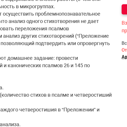
ьность в микрогруппах.
т осуществить проблемнопознавательное
 что анализ одного стихотворения не дает
Вз
овать переложения псалмов
п
 анализ других стихотворений (“Преложение
), позволяющий подтвердить или опровергнуть
Вс
От
Ар
уют домашнее задание: провести
 и канонических псалмов 26 и 145 по
а.
 (количество стихов в псалме и четверостиший
каждого четверостишия в “Преложении” и
 анализа.