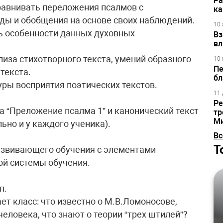
Ра
сравнивать переложения псалмов с
ка
ды и обобщения на основе своих наблюдений.
10 
ь особенности данных духовных
Вз
вл
лиза стихотворного текста, умений образного
10 
Пе
текста.
бл
уры восприятия поэтических текстов.
11 
Ре
а “Преложение псалма 1” и канонический текст
тр
М
ьно и у каждого ученика).
Вс
Т
развивающего обучения с элементами
ой системы обучения.
п.
т класс: что известно о М.В.Ломоносове,
человека, что знают о теории “трех штилей”?