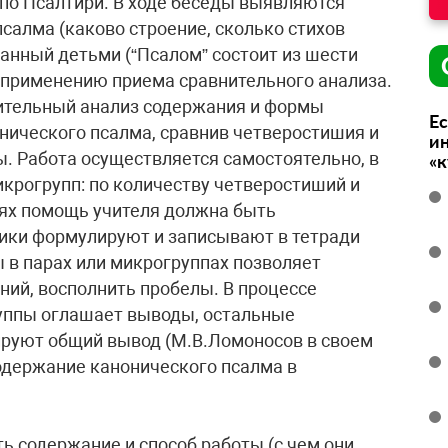
по Псалтири. В ходе беседы выявляются
салма (каково строение, сколько стихов
еланный детьми (“Псалом” состоит из шести
к применению приема сравнительного анализа.
нительный анализ содержания и формы
Ес
нического псалма, сравнив четверостишия и
ин
ы. Работа осуществляется самостоятельно, в
«
микрогрупп: по количеству четверостиший и
иях помощь учителя должна быть
ники формулируют и записывают в тетради
 в парах или микрогруппах позволяет
ий, восполнить пробелы. В процессе
руппы оглашает выводы, остальные
ируют общий вывод (М.В.Ломоносов в своем
одержание канонического псалма в
ь содержание и способ работы (с чем они