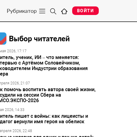
Рубрикатор
ВОЙТИ
Выбор читателей
мая 2026, 17:17
итель, ученик, ИИ – что меняется:
тервью с Артёмом Соловейчиком,
ководителем Индустрии образования
ера
преля 2026, 21:07
к помочь воспитать автора своей жизни,
судили на сессии Сбера на
МСО.ЭКСПО-2026
ая 2026, 14:33
итель пишет с войны: как лицеисты и
дагог вернули имя героя на обелиск
апреля 2026, 22:48