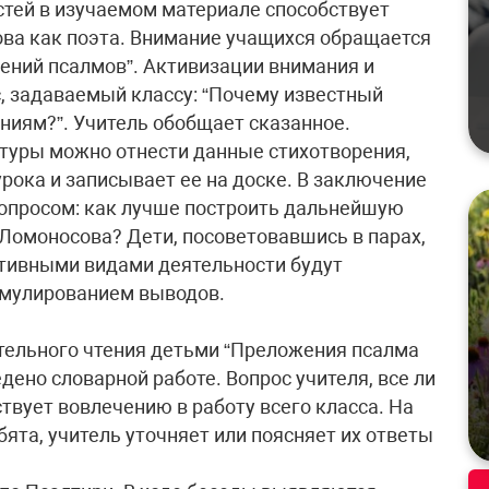
тей в изучаемом материале способствует
ва как поэта. Внимание учащихся обращается
жений псалмов”. Активизации внимания и
, задаваемый классу: “Почему известный
ниям?”. Учитель обобщает сказанное.
атуры можно отнести данные стихотворения,
рока и записывает ее на доске. В заключение
вопросом: как лучше построить дальнейшую
Ломоносова? Дети, посоветовавшись в парах,
ктивными видами деятельности будут
ормулированием выводов.
ительного чтения детьми “Преложения псалма
дено словарной работе. Вопрос учителя, все ли
твует вовлечению в работу всего класса. На
ята, учитель уточняет или поясняет их ответы