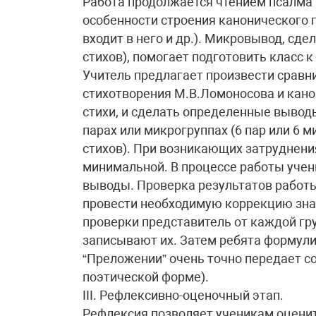
Работа продолжается чтением псалма 
особенности строения канонического п
входит в него и др.). Микровывод, сд
стихов), помогает подготовить класс 
Учитель предлагает произвести срав
стихотворения М.В.Ломоносова и кано
стихи, и сделать определенные вывод
парах или микрогруппах (6 пар или 6 
стихов). При возникающих затруднен
минимальной. В процессе работы уче
выводы. Проверка результатов работы
провести необходимую коррекцию знан
проверки представитель от каждой г
записывают их. Затем ребята формул
“Преложении” очень точно передает с
поэтической форме).
III. Рефлексивно-оценочный этап.
Рефлексия позволяет ученикам оценит