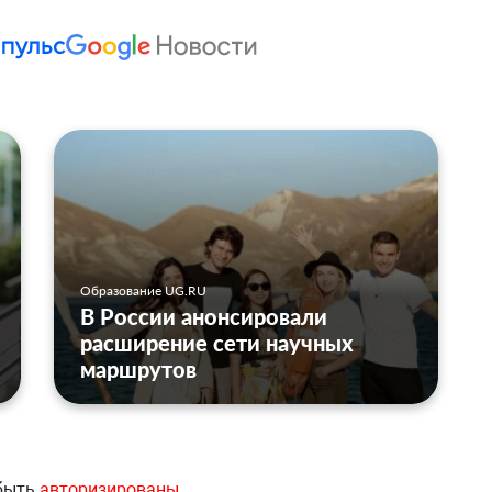
Образование UG.RU
В России анонсировали
расширение сети научных
маршрутов
 быть
авторизированы
.