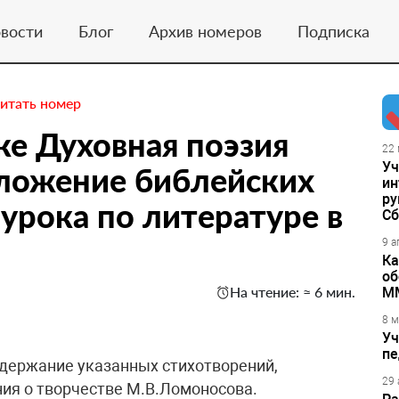
вости
Блог
Архив номеров
Подписка
итать номер
ке Духовная поэзия
22 
Уч
еложение библейских
ин
ру
урока по литературе в
Сб
9 а
Ка
об
На чтение: ≈ 6 мин.
М
8 м
Уч
пе
одержание указанных стихотворений,
29 
ия о творчестве М.В.Ломоносова.