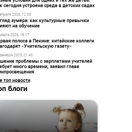
зные условия для одних и тех же детей:
к сегодня устроена среда в детских садах
апреля 2026, 12:00
гляд зумера: как культурные привычки
ияют на обучение
марта 2026, 18:17
рвая полоса в Пекине: китайские коллеги
агодарят «Учительскую газету»
декабря 2025, 21:40
шение проблемы с зарплатами учителей
ебует много времени, заявил глава
инпросвещения
е топ новости
оп блоги