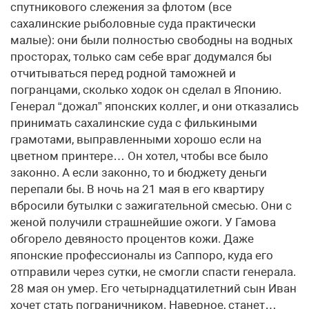
спутникового слежения за флотом (все
сахалинские рыболовные суда практически
малые): они были полностью свободны на водных
просторах, только сам себе враг додумался бы
отчитываться перед родной таможней и
погранцами, сколько ходок он сделал в Японию.
Генерал “дожал” японских коллег, и они отказались
принимать сахалинские суда с филькиными
грамотами, выправленными хорошо если на
цветном принтере… Он хотел, чтобы все было
законно. А если законно, то и бюджету деньги
перепали бы. В ночь на 21 мая в его квартиру
вбросили бутылки с зажигательной смесью. Они с
женой получили страшнейшие ожоги. У Гамова
обгорело девяносто процентов кожи. Даже
японские профессионалы из Саппоро, куда его
отправили через сутки, не смогли спасти генерала.
28 мая он умер. Его четырнадцатилетний сын Иван
хочет стать пограничником. Наверное, станет…