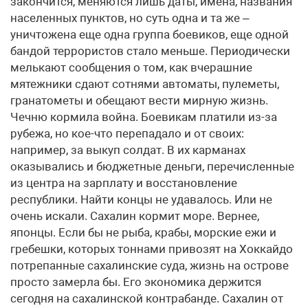
закончится, меняются лишь даты, имена, названия
населенных пунктов, но суть одна и та же –
уничтожена еще одна группа боевиков, еще одной
бандой террористов стало меньше. Периодически
мелькают сообщения о том, как вчерашние
мятежники сдают сотнями автоматы, пулеметы,
гранатометы и обещают вести мирную жизнь.
Чечню кормила война. Боевикам платили из-за
рубежа, но кое-что перепадало и от своих:
например, за выкуп солдат. В их карманах
оказывались и бюджетные деньги, перечисленные
из центра на зарплату и восстановление
республики. Найти концы не удавалось. Или не
очень искали. Сахалин кормит море. Вернее,
японцы. Если бы не рыба, крабы, морские ежи и
гребешки, которых тоннами привозят на Хоккайдо
потрепанные сахалинские суда, жизнь на острове
просто замерла бы. Его экономика держится
сегодня на сахалинской контрабанде. Сахалин от