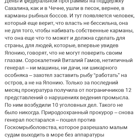
Деньги федеральной программы на поддержку
Сахалина, как и в Чечне, ушли в песок, вернее, в
карманы рыбных боссов. И тут появляется человек,
который еще верит, что власть не бессильна, она
не для того, чтобы набивать собственные карманы,
что она еще что-то может и должна сделать для
страны, для людей, которые, впервые увидев
Японию, говорят, что не могут поверить своим
глазам. Сорокалетний Виталий Гамов, нетипичный
генерал – ни машины, ни дачи, ни шикарного
особняка – захотел заставить рыбу “работать” на
остров, а не на Японию. Только за последний
месяц прокуратура получила от пограничников 12
представлений о нарушениях ведения промысла.
По ним возбудили 10 уголовных дел. Такого не
было никогда. Природоохранный прокурор – снова
генерал постарался – пошел против
Госкомрыболовства, которое разрешало малым
судам выходить в море без аппаратуры