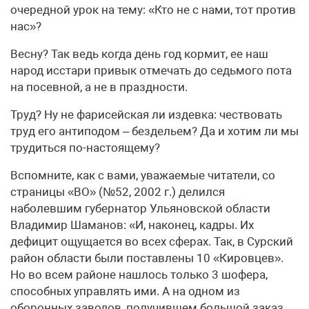
очередной урок на тему: «Кто не с нами, тот против
нас»?
Весну? Так ведь когда день год кормит, ее наш
народ исстари привык отмечать до седьмого пота
на посевной, а не в праздности.
Труд? Ну не фарисейская ли издевка: чествовать
труд его антиподом – бездельем? Да и хотим ли мы
трудиться по-настоящему?
Вспомните, как с вами, уважаемые читатели, со
страницы «ВО» (№52, 2002 г.) делился
наболевшим губернатор Ульяновской области
Владимир Шаманов: «И, наконец, кадры. Их
дефицит ощущается во всех сферах. Так, в Сурский
район области были поставлены 10 «Кировцев».
Но во всем районе нашлось только 3 шофера,
способных управлять ими. А на одном из
оборонных заводов, получившем большой заказ,