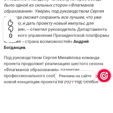
было одной из сильных сторон «Флагманов
образования». Уверен, под руководством Сергея
команда сможет сохранить все лучшее, что уже
создано, и дать проекту новый импульс для
развития»
, – отметил руководитель Департамента
0
проектного управления Президентской платформы
«Россия – страна возможностей»
Андрей
Богданцев
.
Под руководством Сергея Михайлова команда
проекта продолжит реализацию шестого сезона
«Флагманов образования», развитие
профессионального сообщества и подготовку
Реклама на сайте
новой концепции проекта на 2027 год. Особое
внимание будет уделено поддержке участников,
развитию региональных сообществ и созданию
новых возможностей для их профессионального и
личностного роста.