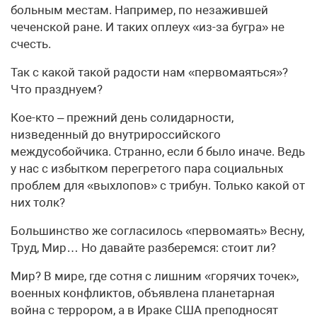
больным местам. Например, по незажившей
чеченской ране. И таких оплеух «из-за бугра» не
счесть.
Так с какой такой радости нам «первомаяться»?
Что празднуем?
Кое-кто – прежний день солидарности,
низведенный до внутрироссийского
междусобойчика. Странно, если б было иначе. Ведь
у нас с избытком перегретого пара социальных
проблем для «выхлопов» с трибун. Только какой от
них толк?
Большинство же согласилось «первомаять» Весну,
Труд, Мир… Но давайте разберемся: стоит ли?
Мир? В мире, где сотня с лишним «горячих точек»,
военных конфликтов, объявлена планетарная
война с террором, а в Ираке США преподносят