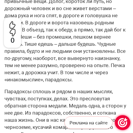
привычные вещи. Долог, короток ли путь, но
дорожный человек и во сне живет верстами –
дома рука и нога спят, в дороге и головушка не
дремли. В дороге и ворота назовешь родным
отцом. В объезд, так к обеду, а прямо, так дай бог к
ночи. Пеши – без промешки, пешком вернее
0
будешь. Тише едешь – дальше будешь. Чудные
правила, будто и не людьми они установлены. Все
по-другому, наоборот, все вывернуто наизнанку,
тем не менее разумно, проверено на опыте. Печка
нежит, а дорожка учит. В том числе и через
«инакомыслие», парадоксы.
Парадоксы сплошь и рядом в наших мыслях,
чувствах, поступках, делах. Это пресловутая
обратная сторона медали. Медаль одна, а сторон у
нее две. Из парадоксов, собственно, и соткана
наша жизнь. Они в нас как червь в благодатном
Реклама на сайте
черноземе, кусачий комар на берегу рыбного