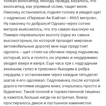
толкал велосипед. Иногда, правда, казалось, что
велосипед, как упрямый ослик, тащит меня.
Наконец остановился, поднял голову и увидел щит
с надписью «Перевал Ак-Байтал – 4665 метров».
Ну наконец-то добрался! Однако через сотню
метров выяснилось, что эту самую высокую на
Памире перевальную высоту (одну из самых
высокогорных, по которой проходят мировые
автомобильные дороги) мне еще предстоит
одолеть – щит стоял на обочине перед подъемом,
который, хоть и полого, но упрямо и неудержимо
уводил вверх и вверх. Еще часа три с надсадным
хеканьем, гулко и тревожно бьющим в ребра
сердцем, с остановками через каждые пятьдесят
шагов я его одолевал. Седловинка, после которой
дорога петлями уходила вниз, открылась просто и
буднично. Такой полной и торжественной тишины
я, кажется, больше нигде не встречал. Внизу
простиралось дикое и пустынное каменистое