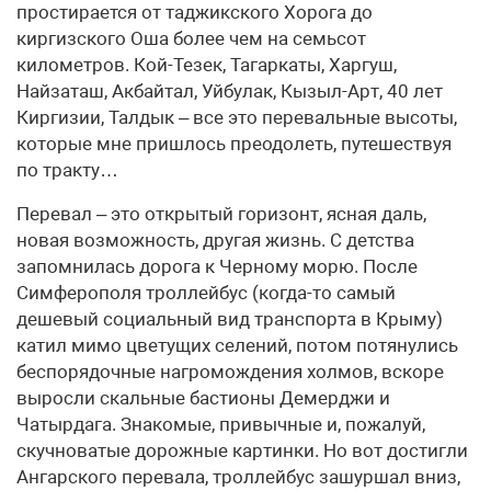
простирается от таджикского Хорога до
киргизского Оша более чем на семьсот
километров. Кой-Тезек, Тагаркаты, Харгуш,
Найзаташ, Акбайтал, Уйбулак, Кызыл-Арт, 40 лет
Киргизии, Талдык – все это перевальные высоты,
которые мне пришлось преодолеть, путешествуя
по тракту…
Перевал – это открытый горизонт, ясная даль,
новая возможность, другая жизнь. С детства
запомнилась дорога к Черному морю. После
Симферополя троллейбус (когда-то самый
дешевый социальный вид транспорта в Крыму)
катил мимо цветущих селений, потом потянулись
беспорядочные нагромождения холмов, вскоре
выросли скальные бастионы Демерджи и
Чатырдага. Знакомые, привычные и, пожалуй,
скучноватые дорожные картинки. Но вот достигли
Ангарского перевала, троллейбус зашуршал вниз,