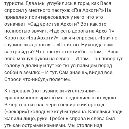
туристы. Едва мы углубились в горы, как Вася
спросил у местного пастуха: «Гза Архоти?» На
привале я поинтересовался у него, что это
означает. «Сад арис гза Архоти? Вот как это
полностью звучит. «Где есть дорога на Архот?»
Коротко: «Гза Архоти?» Так я и спросил. «Гза» по-
грузински «дорога». – «Понятно. Ну и куда нам
завтра идти? Что пастух ответил?» – «Там, – Вася
вяло махнул рукой на север. – И там, – он повернул
голову в долину и тут же ткнул пальцем перед
собой в землю: – И тут. Сам знаешь, видел все.
Спроси что-нибудь полегче».
К перевалу (по-грузински «угелтехили» –
«разломанное ярмо») мы поднялись к полу­дню.
Ветер гнал и гнал через неширокий проход
(«зекари») холодные клубы тумана. Капельки воды
жалили лицо, руки. Гребень справа и слева был
утыкан острыми камнями. Мы стояли над