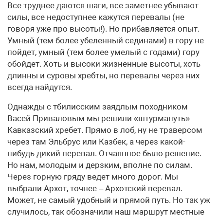
Все труднее даются шаги, все заметнее убывают
силы, все недоступнее кажутся перевалы (не
говоря уже про высоты!). Но прибавляется опыт.
Умный (тем более убеленный сединами) в гору не
пойдет, умный (тем более умелый с годами) гору
обойдет. Хоть и высоки жизненные высоты, хоть
длинны и суровы хребты, но перевалы через них
всегда найдутся.
Однажды с тбилисским заядлым походником
Васей Приваловым мы решили «штурмануть»
Кавказский хребет. Прямо в лоб, ну не траверсом
через там Эльбрус или Казбек, а через какой-
нибудь дикий перевал. Отчаянное было решение.
Но нам, молодым и дерзким, вполне по силам.
Через горную гряду ведет много дорог. Мы
выбрали Архот, точнее – Архотский перевал.
Может, не самый удобный и прямой путь. Но так уж
случилось, так обозначили наш маршрут местные