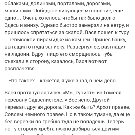
облаками, долинами, порталами, дорогами,
машинами. Победное ликующее мгновение, еще
одно… Очень хотелось, чтобы так было долго.
Здесь и внизу. Однако быстро замерзли на ветру, и
пришлось спрятаться за скалой. Вася пошел к туру
– невысокой пирамидке из камней. Принес банку,
вытащил оттуда записку. Развернул ее, разгладил
на ладони. Вдруг лицо его сморщилось, губы
съехали в сторону, казалось, Вася вот-вот
расплачется.
– Что такое? – кажется, я уже знал, в чем дело.
Вася протянул записку. «Мы, туристы из Гомеля…
перевалу Садзелиегеле..» Все ясно. Другой
перевал, другая дорога. Как же быть? Архот правее.
Совсем немного правее. Но в таком тумане, да еще
без веревки по гребню туда не попадешь. Теперь
по ту сторону хребта нужно добираться другим