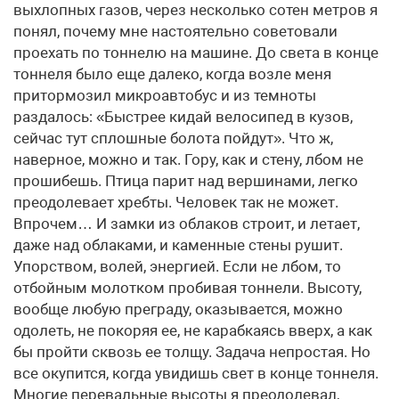
выхлопных газов, через несколько сотен метров я
понял, почему мне настоятельно советовали
проехать по тоннелю на машине. До света в конце
тоннеля было еще далеко, когда возле меня
притормозил микроавтобус и из темноты
раздалось: «Быстрее кидай велосипед в кузов,
сейчас тут сплошные болота пойдут». Что ж,
наверное, можно и так. Гору, как и стену, лбом не
прошибешь. Птица парит над вершинами, легко
преодолевает хребты. Человек так не может.
Впрочем… И замки из облаков строит, и летает,
даже над облаками, и каменные стены рушит.
Упорством, волей, энергией. Если не лбом, то
отбойным молотком пробивая тоннели. Высоту,
вообще любую преграду, оказывается, можно
одолеть, не покоряя ее, не карабкаясь вверх, а как
бы пройти сквозь ее толщу. Задача непростая. Но
все окупится, когда увидишь свет в конце тоннеля.
Многие перевальные высоты я преодолевал,