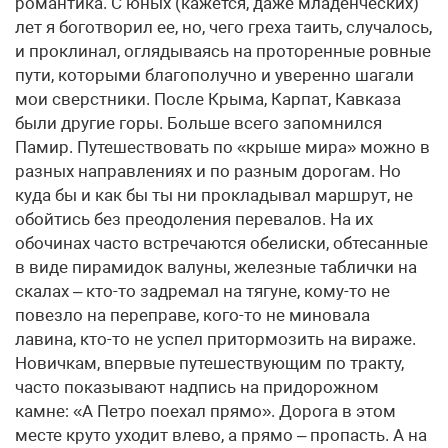
романтика. С юных (кажется, даже младенческих)
лет я боготворил ее, но, чего греха таить, случалось,
и проклинал, оглядываясь на проторенные ровные
пути, которыми благополучно и уверенно шагали
мои сверстники. После Крыма, Карпат, Кавказа
были другие горы. Больше всего запомнился
Памир. Путешествовать по «крыше мира» можно в
разных направлениях и по разным дорогам. Но
куда бы и как бы ты ни прокладывал маршрут, не
обойтись без преодоления перевалов. На их
обочинах часто встречаются обелиски, обтесанные
в виде пирамидок валуны, железные таблички на
скалах – кто-то задремал на тягуне, кому-то не
повезло на переправе, кого-то не миновала
лавина, кто-то не успел притормозить на вираже.
Новичкам, впервые путешествующим по тракту,
часто показывают надпись на придорожном
камне: «А Петро поехал прямо». Дорога в этом
месте круто уходит влево, а прямо – пропасть. А на