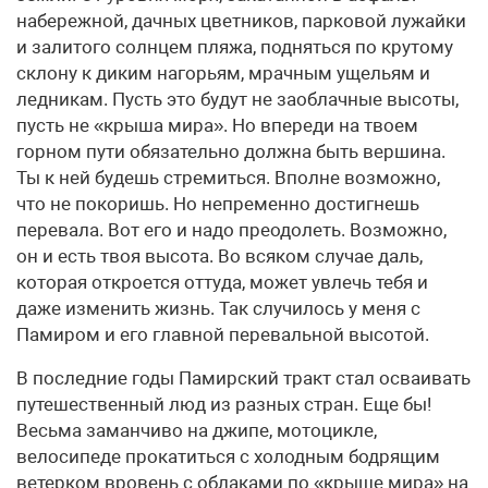
набережной, дачных цветников, парковой лужайки
и залитого солнцем пляжа, подняться по крутому
склону к диким нагорьям, мрачным ущельям и
ледникам. Пусть это будут не заоблачные высоты,
пусть не «крыша мира». Но впереди на твоем
горном пути обязательно должна быть вершина.
Ты к ней будешь стремиться. Вполне возможно,
что не покоришь. Но непременно достигнешь
перевала. Вот его и надо преодолеть. Возможно,
он и есть твоя высота. Во всяком случае даль,
которая откроется оттуда, может увлечь тебя и
даже изменить жизнь. Так случилось у меня с
Памиром и его главной перевальной высотой.
В последние годы Памирский тракт стал осваивать
путешественный люд из разных стран. Еще бы!
Весьма заманчиво на джипе, мотоцикле,
велосипеде прокатиться с холодным бодрящим
ветерком вровень с облаками по «крыше мира» на