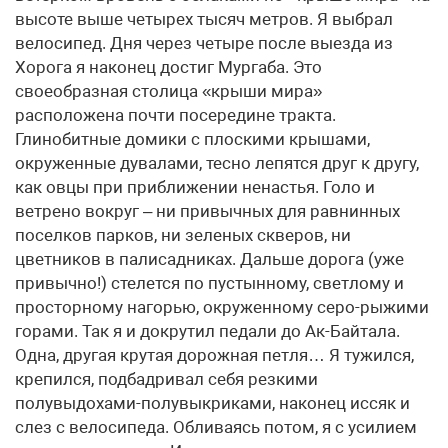
высоте выше четырех тысяч метров. Я выбрал
велосипед. Дня через четыре после выезда из
Хорога я наконец достиг Мургаба. Это
своеобразная столица «крыши мира»
расположена почти посередине тракта.
Глинобитные домики с плоскими крышами,
окруженные дувалами, тесно лепятся друг к другу,
как овцы при приближении ненастья. Голо и
ветрено вокруг – ни привычных для равнинных
поселков парков, ни зеленых скверов, ни
цветников в палисадниках. Дальше дорога (уже
привычно!) стелется по пустынному, светлому и
просторному нагорью, окруженному серо-рыжими
горами. Так я и докрутил педали до Ак-Байтала.
Одна, другая крутая дорожная петля… Я тужился,
крепился, подбадривал себя резкими
полувыдохами-полувыкриками, наконец иссяк и
слез с велосипеда. Обливаясь потом, я с усилием