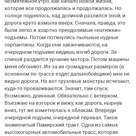
безмятежное утро, как начало новой жизни,
которая все продолжалась и продолжалась. Но
солнце поднялось, над долиной разлился зной, и
дорога круто взмыла вверх. Сначала, правда, это
были легко и азартно преодолимые «натяжки»-
подъемы. Потом потянулись пыльные нудные
серпантины. Когда они заканчиваются, на
очередном подъеме видишь изгиб дороги. За
спиной раздается урчание мотора. Потом машины
меня обгоняют. Из-за их громадных размеров (в
основном по трассе ездят дальнобойщики) мне не
видно дороги. Но вот грузовые монстры исчезают,
куда-то проваливаются. Значит, там спуск.
Возможно, длинный. Обязательно с ветерком.
Въезжаю на взгорок и вижу, как дорога, нырнув
вниз, тут же взметнулась к облакам. Впереди
очередной подъем, очередной перевал. Таков
знаменитый Памирский тракт. Одна из самых
высокогорных автомобильных трасс, которая