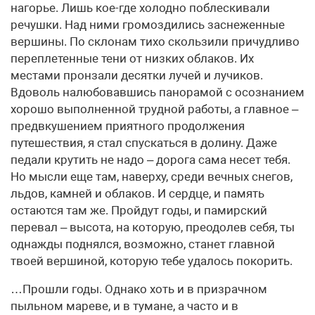
нагорье. Лишь кое-где холодно поблескивали
речушки. Над ними громоздились заснеженные
вершины. По склонам тихо скользили причудливо
переплетенные тени от низких облаков. Их
местами пронзали десятки лучей и лучиков.
Вдоволь налюбовавшись панорамой с осознанием
хорошо выполненной трудной работы, а главное –
предвкушением приятного продолжения
путешествия, я стал спускаться в долину. Даже
педали крутить не надо – дорога сама несет тебя.
Но мысли еще там, наверху, среди вечных снегов,
льдов, камней и облаков. И сердце, и память
остаются там же. Пройдут годы, и памирский
перевал – высота, на которую, преодолев себя, ты
однажды поднялся, возможно, станет главной
твоей вершиной, которую тебе удалось покорить.
…Прошли годы. Однако хоть и в призрачном
пыльном мареве, и в тумане, а часто и в