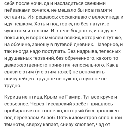
себя после ночи, да и насладиться свежими
пейзажами хочется, не мешало бы их в памяти
оставить. И я решаюсь: соскакиваю с велосипеда и
иду пешком. Хоть и под горку, но без натуги, с
чувством и толком. И в теле бодрость, и на душе
покойно, и ворох мыслей всяких, которые я тут же,
на обочине, заношу в путевой дневник. Наверное, и
так иногда надо поступать. Без надрыва, телес­ных
и душевных терзаний, без обреченного, какого-то
даже жертвенного принятия непосильного. Как в
связи с этим (и с этим тоже!) не вспомнить
эпикурейцев: трудное не нужно, а нужное не
трудно.
Курица не птица, Крым не Памир. Тут все круче и
серьезнее. Через Гиссарский хребет пришлось
пробираться по тоннелю, который был проложен
под перевалом Анзоб. Пять километров сплошной
темноты, сверху капает, снизу хлюпает, чад от