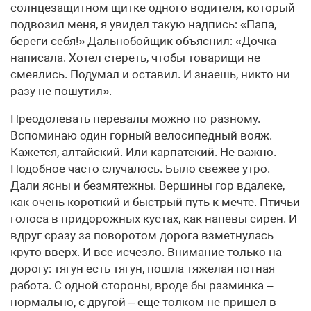
солнцезащитном щитке одного водителя, который
подво­зил меня, я увидел такую надпись: «Папа,
береги себя!» Дальнобойщик объяснил: «Дочка
написала. Хотел стереть, чтобы товарищи не
смеялись. Подумал и оставил. И знаешь, никто ни
разу не пошутил».
Преодолевать перевалы можно по-разному.
Вспоминаю один горный велосипедный вояж.
Кажется, алтайский. Или карпатский. Не важно.
Подобное часто случалось. Было свежее утро.
Дали ясны и безмятежны. Вершины гор вдалеке,
как очень короткий и быстрый путь к мечте. Птичьи
голоса в придорожных кустах, как напевы сирен. И
вдруг сразу за поворотом дорога взметнулась
круто вверх. И все исчезло. Внимание только на
дорогу: тягун есть тягун, пошла тяжелая потная
работа. С одной стороны, вроде бы разминка –
нормально, с другой – еще толком не пришел в