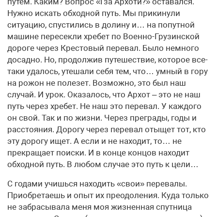
путем. Каким? Вопрос «Гза Архоти?» оставался.
Нужно искать обходной путь. Мы прикинули
ситуацию, спустились в долину и… на попутной
машине пересекли хребет по Военно-Грузинской
дороге через Крестовый перевал. Было немного
досадно. Но, продолжив путешествие, которое все-
таки удалось, утешали себя тем, что… умный в гору
на рожон не полезет. Возможно, это был наш
случай. И урок. Оказалось, что Архот – это не наш
путь через хребет. Не наш это перевал. У каждого
он свой. Так и по жизни. Через преграды, годы и
расстояния. Дорогу через перевал отыщет тот, кто
эту дорогу ищет. А если и не находит, то… не
прекращает поиски. И в конце концов находит
обходной путь. В любом случае это путь к цели…
С годами учишься находить «свои» перевалы.
Приобретаешь и опыт их преодоления. Куда только
не забрасывала меня моя жизненная спутница