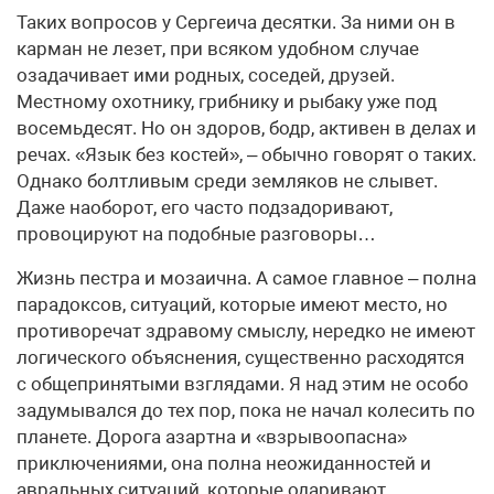
Таких вопросов у Сергеича десятки. За ними он в
карман не лезет, при всяком удобном случае
озадачивает ими родных, соседей, друзей.
Местному охотнику, грибнику и рыбаку уже под
восемьдесят. Но он здоров, бодр, активен в делах и
речах. «Язык без костей», – обычно говорят о таких.
Однако болтливым среди земляков не слывет.
Даже наоборот, его часто подзадоривают,
провоцируют на подобные разговоры…
Жизнь пестра и мозаична. А самое главное – полна
парадоксов, ситуаций, которые имеют место, но
противоречат здравому смыслу, нередко не имеют
логического объяснения, существенно расходятся
с общепринятыми взглядами. Я над этим не особо
задумывался до тех пор, пока не начал колесить по
планете. Дорога азартна и «взрывоопасна»
приключениями, она полна неожиданностей и
авральных ситуаций, которые одаривают